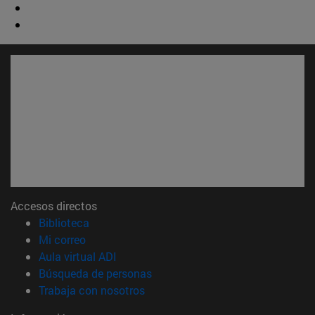
Accesos directos
(abre en nueva ventana)
Biblioteca
(abre en nueva ventana)
Mi correo
(abre en nueva ventana)
Aula virtual ADI
(abre en nueva ventana)
Búsqueda de personas
(abre en nueva ventana)
Trabaja con nosotros