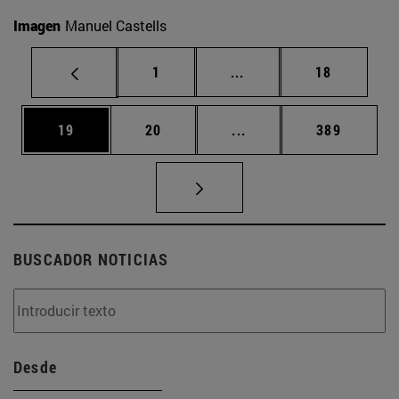
Imagen
Manuel Castells
Página
Páginas intermedias Us
Página
1
...
18
Página
Página
Páginas intermedias U
Página
19
20
...
389
BUSCADOR NOTICIAS
Desde