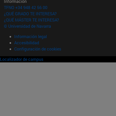
Información
TFNO +34 948 42 56 00
¿QUÉ GRADO TE INTERESA?
¿QUÉ MÁSTER TE INTERESA?
© Universidad de Navarra
Información legal
Accesibilidad
Configuración de cookies
Localizador de campus