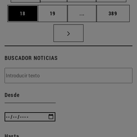
Página
Página
Páginas intermedias U
Página
18
19
...
389
BUSCADOR NOTICIAS
Desde
Hasta