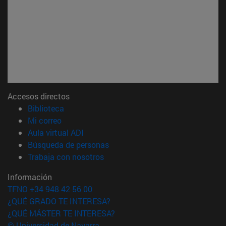
Accesos directos
(abre en nueva ventana)
Biblioteca
(abre en nueva ventana)
Mi correo
(abre en nueva ventana)
Aula virtual ADI
(abre en nueva ventana)
Búsqueda de personas
(abre en nueva ventana)
Trabaja con nosotros
Información
TFNO +34 948 42 56 00
¿QUÉ GRADO TE INTERESA?
¿QUÉ MÁSTER TE INTERESA?
© Universidad de Navarra