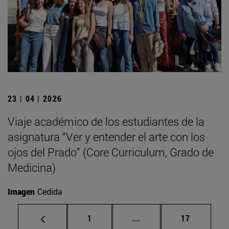
23 | 04 | 2026
Viaje académico de los estudiantes de la
asignatura “Ver y entender el arte con los
ojos del Prado” (Core Curriculum, Grado de
Medicina)
Imagen
Cedida
Página
Páginas intermedias Us
Página
1
...
17