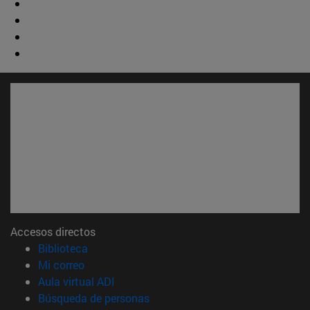
Accesos directos
(abre en nueva ventana)
Biblioteca
(abre en nueva ventana)
Mi correo
(abre en nueva ventana)
Aula virtual ADI
(abre en nueva ventana)
Búsqueda de personas