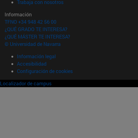
(abre en nueva ventana)
Trabaja con nosotros
Información
TFNO +34 948 42 56 00
¿QUÉ GRADO TE INTERESA?
¿QUÉ MÁSTER TE INTERESA?
© Universidad de Navarra
Información legal
Accesibilidad
Configuración de cookies
Localizador de campus