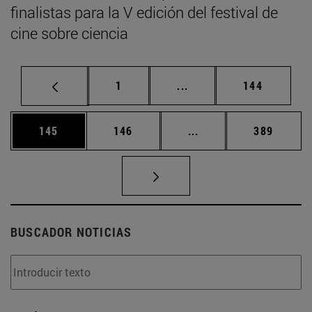
finalistas para la V edición del festival de
cine sobre ciencia
Página
Páginas intermedias Us
Página
1
...
144
Página
Página
Páginas intermedias 
Página
145
146
...
389
BUSCADOR NOTICIAS