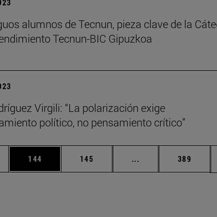
2023
guos alumnos de Tecnun, pieza clave de la Cáte
endimiento Tecnun-BIC Gipuzkoa
2023
ríguez Virgili: “La polarización exige
amiento político, no pensamiento crítico”
ias Use TAB para desplazarse.
a
Página
Página
Páginas intermedias 
Página
144
145
...
389