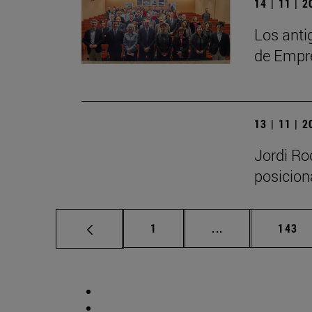
14 | 11 | 
Los anti
de Empr
13 | 11 | 
Jordi Rod
posicion
Página
Páginas intermed
Págin
1
...
143