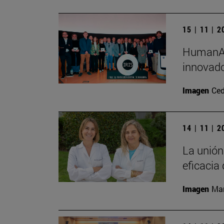
15 | 11 | 
HumanAI,
innovado
Imagen
Ced
14 | 11 | 
La unión
eficacia
Imagen
Man