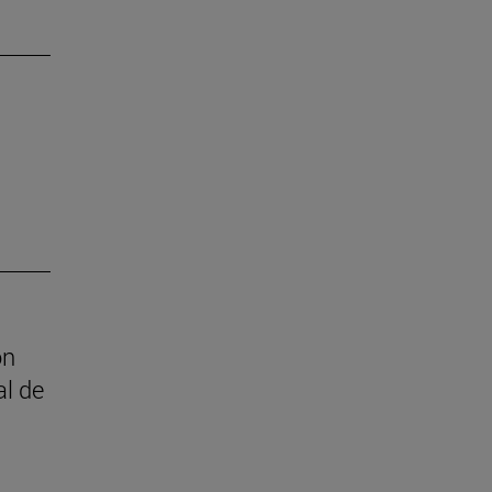
on
al de