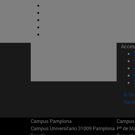
Acces
© Uni
Nava
Campus Pamplona
Campus 
Campus Universitario 31009 Pamplona
Pº de M