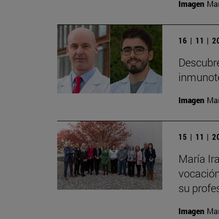
Imagen
Man
16 | 11 | 
Descubre
inmunote
Imagen
Man
15 | 11 | 
María Ir
vocación
su profe
Imagen
Man