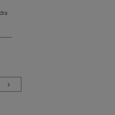
dra
Use TAB para desplazarse.