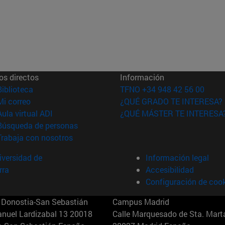
os directos
Información
(abre en nueva ventana)
Biblioteca
TFNO +34 948 42 56 00
(abre en nueva ventana)
Mi correo
¿QUÉ GRADO TE INTERESA?
(abre en nueva ventana)
Aula virtual ADI
¿QUÉ MÁSTER TE INTERESA
(abre en nueva ventana)
Búsqueda de personas
(abre en nueva ventana)
Trabaja con nosotros
versidad de
Información legal
rra
Accesibilidad
Configuración de coo
Donostia-San Sebastián
Campus Madrid
anuel Lardizabal 13 20018
Calle Marquesado de Sta. Marta