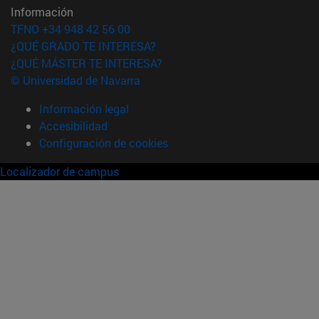
Información
TFNO +34 948 42 56 00
¿QUÉ GRADO TE INTERESA?
¿QUÉ MÁSTER TE INTERESA?
© Universidad de Navarra
Información legal
Accesibilidad
Configuración de cookies
Localizador de campus