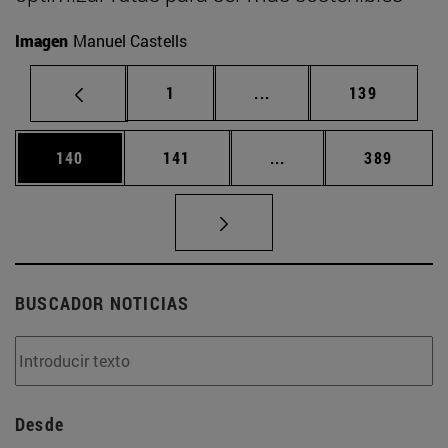
Imagen
Manuel Castells
Página
Páginas intermedias Us
Página
1
...
139
Página
Página
Páginas intermedias 
Página
140
141
...
389
BUSCADOR NOTICIAS
Desde