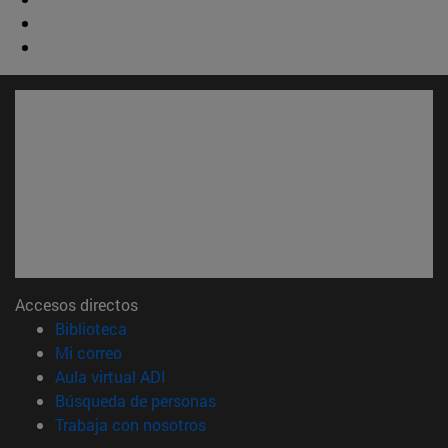
Accesos directos
(abre en nueva ventana)
Biblioteca
(abre en nueva ventana)
Mi correo
(abre en nueva ventana)
Aula virtual ADI
(abre en nueva ventana)
Búsqueda de personas
(abre en nueva ventana)
Trabaja con nosotros