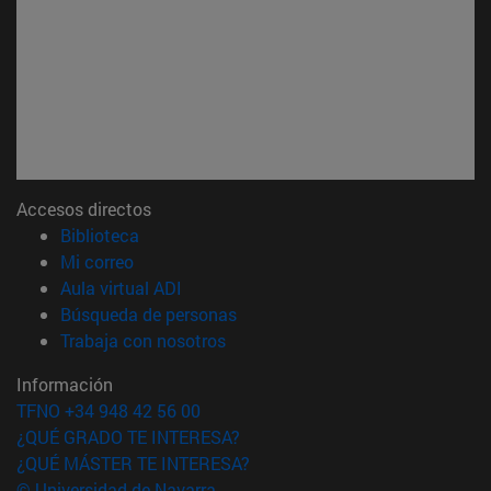
Accesos directos
(abre en nueva ventana)
Biblioteca
(abre en nueva ventana)
Mi correo
(abre en nueva ventana)
Aula virtual ADI
(abre en nueva ventana)
Búsqueda de personas
(abre en nueva ventana)
Trabaja con nosotros
Información
TFNO +34 948 42 56 00
¿QUÉ GRADO TE INTERESA?
¿QUÉ MÁSTER TE INTERESA?
© Universidad de Navarra