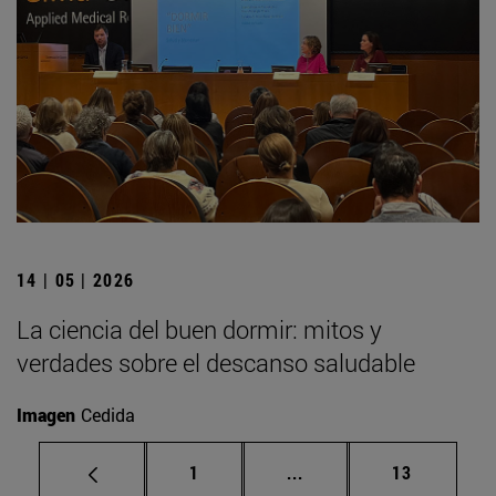
14 | 05 | 2026
La ciencia del buen dormir: mitos y
verdades sobre el descanso saludable
Imagen
Cedida
Página
Páginas intermedias Us
Página
1
...
13