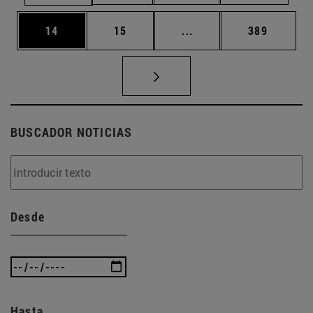
Página
Página
Páginas intermedias U
Página
14
15
...
389
BUSCADOR NOTICIAS
Desde
Hasta