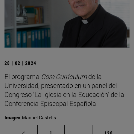
28 | 02 | 2024
El programa
Core Curriculum
de la
Universidad, presentado en un panel del
Congreso ‘La Iglesia en la Educación’ de la
Conferencia Episcopal Española
Imagen
Manuel Castells
Página
Páginas intermedias Us
Página
1
...
128