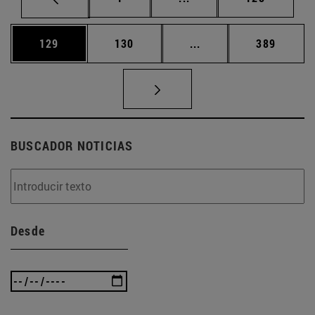
Página
Página
Páginas intermedias 
Página
129
130
...
389
BUSCADOR NOTICIAS
Desde