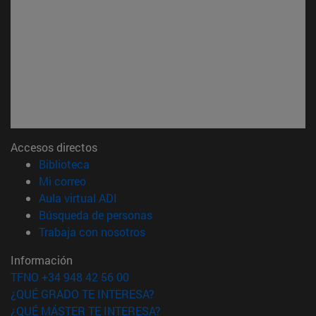
Accesos directos
(abre en nueva ventana)
Biblioteca
(abre en nueva ventana)
Mi correo
(abre en nueva ventana)
Aula virtual ADI
(abre en nueva ventana)
Búsqueda de personas
(abre en nueva ventana)
Trabaja con nosotros
Información
TFNO +34 948 42 56 00
¿QUÉ GRADO TE INTERESA?
¿QUÉ MÁSTER TE INTERESA?