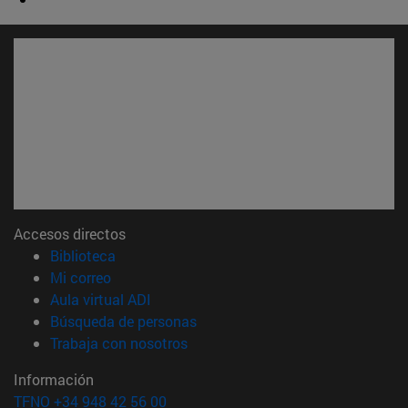
Accesos directos
(abre en nueva ventana)
Biblioteca
(abre en nueva ventana)
Mi correo
(abre en nueva ventana)
Aula virtual ADI
(abre en nueva ventana)
Búsqueda de personas
(abre en nueva ventana)
Trabaja con nosotros
Información
TFNO +34 948 42 56 00