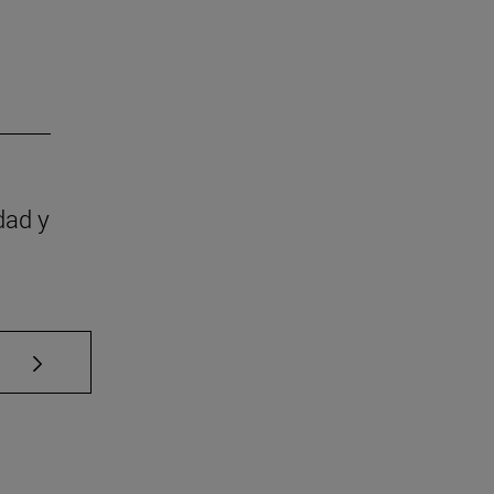
dad y
Use TAB para desplazarse.