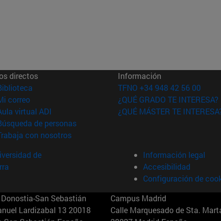
os directos
Información
(abre en nueva ventana)
Biblioteca
TFNO +34 948 42 56 00
(abre en nueva ventana)
Mi correo
¿QUÉ GRADO TE INTERESA?
(abre en nueva ventana)
Aula virtual ADI
¿QUÉ MÁSTER TE INTERESA
(abre en nueva ventana)
Búsqueda de personas
(abre en nueva ventana)
Trabaja con nosotros
versidad de
Información legal
rra
Accesibilidad
Configuración de coo
Donostia-San Sebastián
Campus Madrid
anuel Lardizabal 13 20018
Calle Marquesado de Sta. Marta