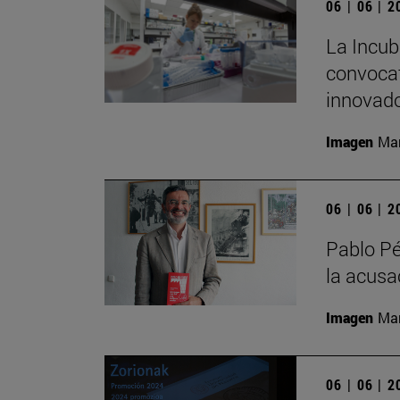
06 | 06 | 
La Incub
convocat
innovado
Imagen
Man
06 | 06 | 
Pablo Pé
la acusac
Imagen
Man
06 | 06 | 