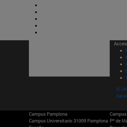
Acces
© Uni
Nava
Campus Pamplona
Campus 
Campus Universitario 31009 Pamplona
Pº de M