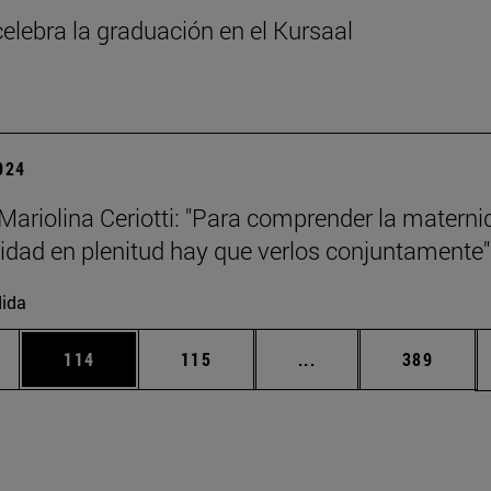
elebra la graduación en el Kursaal
2024
Mariolina Ceriotti: "Para comprender la materni
nidad en plenitud hay que verlos conjuntamente"
ida
ias Use TAB para desplazarse.
a
Página
Página
Páginas intermedias 
Página
114
115
...
389