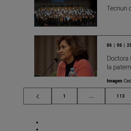
Tecnun c
06 | 06 | 
Doctora 
la pater
Imagen
Ced
Página
Páginas intermed
Págin
1
...
113