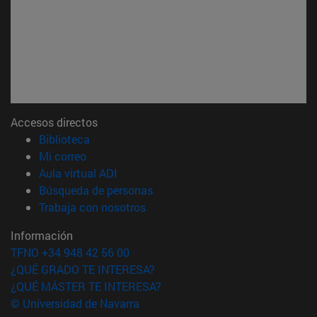
Accesos directos
(abre en nueva ventana)
Biblioteca
(abre en nueva ventana)
Mi correo
(abre en nueva ventana)
Aula virtual ADI
(abre en nueva ventana)
Búsqueda de personas
(abre en nueva ventana)
Trabaja con nosotros
Información
TFNO +34 948 42 56 00
¿QUÉ GRADO TE INTERESA?
¿QUÉ MÁSTER TE INTERESA?
© Universidad de Navarra