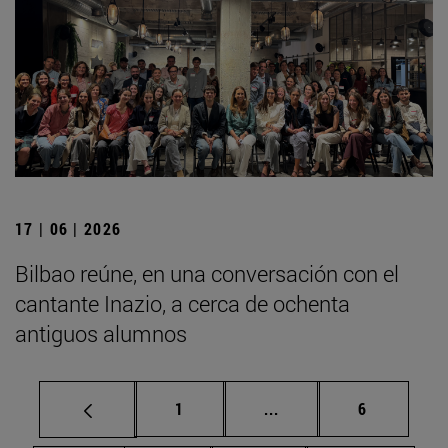
17 | 06 | 2026
Bilbao reúne, en una conversación con el
cantante Inazio, a cerca de ochenta
antiguos alumnos
Página
Páginas intermedias U
Página
1
...
6