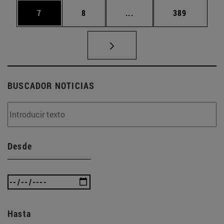
Página
Página
Páginas intermedias Use
Página
7
8
...
389
BUSCADOR NOTICIAS
Desde
Hasta