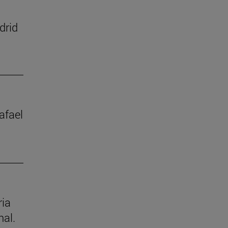
drid
afael
ria
nal.