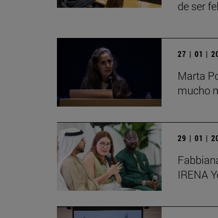
de ser fe
27 | 01 | 
Marta Po
mucho má
29 | 01 | 
Fabbiana
IRENA Y