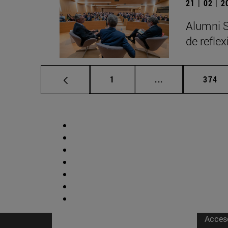
21 | 02 | 
Alumni S
de refle
Página
Páginas intermed
Págin
1
...
374
Acces