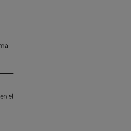
rma
en el