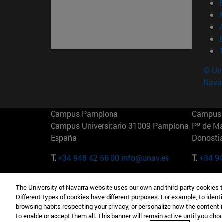
© Uni
Nava
Campus Pamplona
Campus 
Campus Universitario 31009 Pamplona
Pº de M
España
Donosti
T.
+34 948 42 56 00
info@unav.es
T.
+34 9
Campus Madrid (IESE)
Campus 
The University of Navarra website uses our own and third-party cookies 
Camino del Cerro Águila 3 28023
165 W 5
Different types of cookies have different purposes. For example, to identi
Madrid España
EE.UU
browsing habits respecting your privacy, or personalize how the content 
to enable or accept them all. This banner will remain active until you ch
T.
+34 912 11 30 00
T.
+1 64