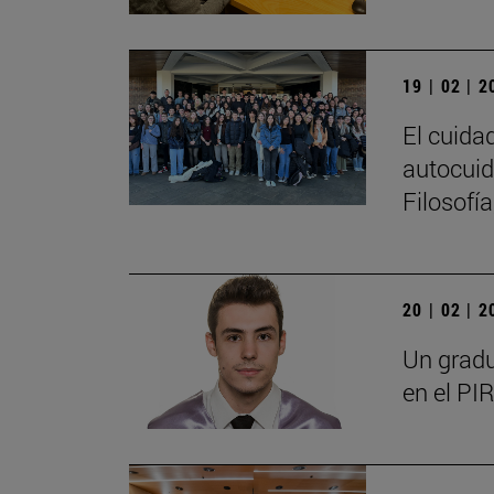
19 | 02 | 
El cuida
autocuid
Filosofí
20 | 02 | 
Un gradu
en el PIR