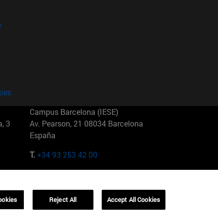
?
kies
Campus Barcelona (IESE)
, 3
Av. Pearson, 21 08034 Barcelona
España
T.
+34 93 253 42 00
Campus Sao Paulo (IESE)
5
Rua Martiniano de Carvalho, 573
01321001 Bela Vista Brasil
ookies
Reject All
Accept All Cookies
T.
+55 11 3177-8300