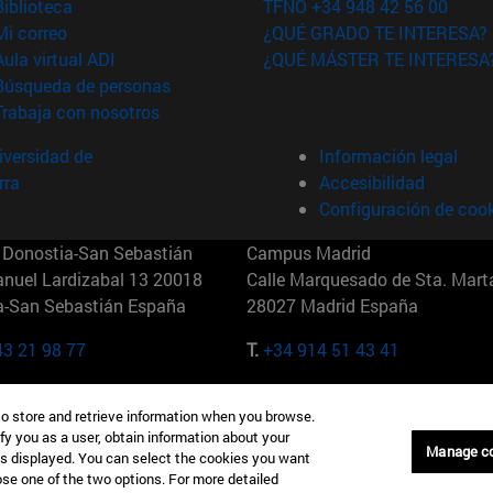
(abre en nueva ventana)
Biblioteca
TFNO +34 948 42 56 00
(abre en nueva ventana)
Mi correo
¿QUÉ GRADO TE INTERESA?
(abre en nueva ventana)
Aula virtual ADI
¿QUÉ MÁSTER TE INTERESA
(abre en nueva ventana)
Búsqueda de personas
(abre en nueva ventana)
Trabaja con nosotros
versidad de
Información legal
rra
Accesibilidad
Configuración de coo
Donostia-San Sebastián
Campus Madrid
anuel Lardizabal 13 20018
Calle Marquesado de Sta. Marta
a-San Sebastián España
28027 Madrid España
43 21 98 77
T.
+34 914 51 43 41
Nueva York (IESE)
Campus Munich (IESE)
to store and retrieve information when you browse.
7th St 10019-2201 Nueva York
Maria-Theresia-Straße 15 8167
fy you as a user, obtain information about your
Múnich Alemania
Manage c
is displayed. You can select the cookies you want
oose one of the two options. For more detailed
6 346 8850
T.
+49 89 24209790