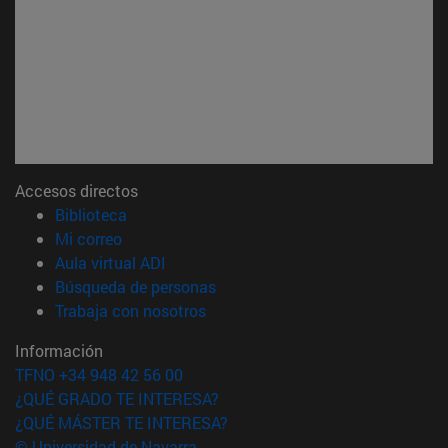
Accesos directos
(abre en nueva ventana)
Biblioteca
(abre en nueva ventana)
Mi correo
(abre en nueva ventana)
Aula virtual ADI
(abre en nueva ventana)
Búsqueda de personas
(abre en nueva ventana)
Trabaja con nosotros
Información
TFNO +34 948 42 56 00
¿QUÉ GRADO TE INTERESA?
¿QUÉ MÁSTER TE INTERESA?
© Universidad de Navarra