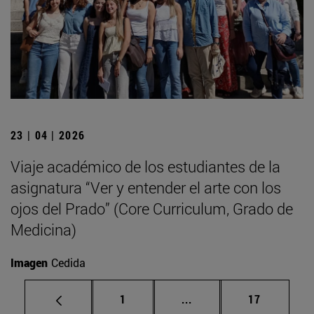
23 | 04 | 2026
Viaje académico de los estudiantes de la
asignatura “Ver y entender el arte con los
ojos del Prado” (Core Curriculum, Grado de
Medicina)
Imagen
Cedida
Página
Páginas intermedias Us
Página
1
...
17