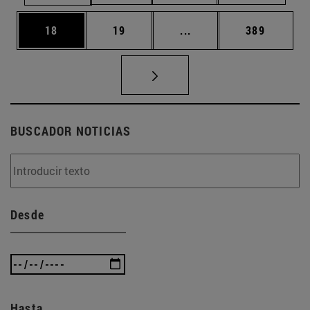
Página
Página
Páginas intermedias U
Página
18
19
...
389
BUSCADOR NOTICIAS
Desde
Hasta