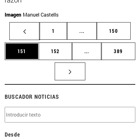
Imagen
Manuel Castells
Página
Páginas intermedias Us
Página
1
...
150
Página
Página
Páginas intermedias 
Página
151
152
...
389
BUSCADOR NOTICIAS
Desde