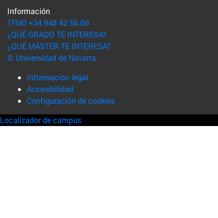
Información
TFNO +34 948 42 56 00
¿QUÉ GRADO TE INTERESA?
¿QUÉ MÁSTER TE INTERESA?
© Universidad de Navarra
Información legal
Accesibilidad
Configuración de cookies
Localizador de campus