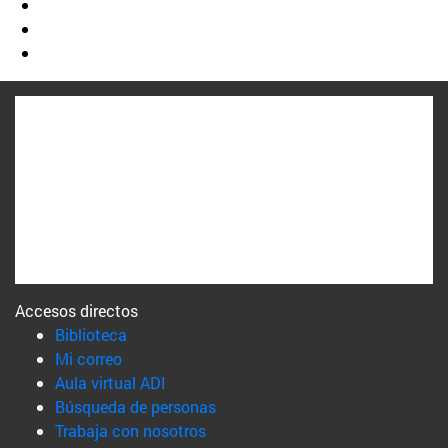
Accesos directos
(abre en nueva ventana)
Biblioteca
(abre en nueva ventana)
Mi correo
(abre en nueva ventana)
Aula virtual ADI
(abre en nueva ventana)
Búsqueda de personas
(abre en nueva ventana)
Trabaja con nosotros