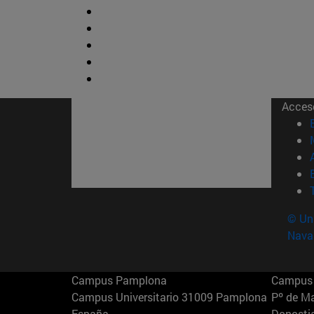
Acces
© Uni
Nava
Campus Pamplona
Campus 
Campus Universitario 31009 Pamplona
Pº de M
España
Donosti