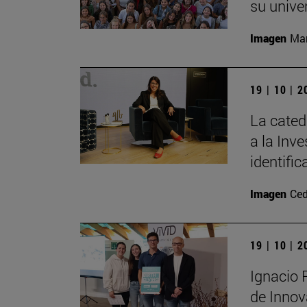
su unive
Imagen
Man
19 | 10 | 
La cated
a la Inv
identifi
Imagen
Ced
19 | 10 | 
Ignacio 
de Innov