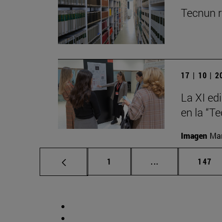
Tecnun r
17 | 10 | 
La XI ed
en la “T
Imagen
Man
Página
Páginas intermed
Págin
1
...
147