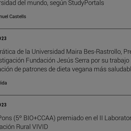
rsidad del mundo, según StudyPortals
uel Castells
2023
rática de la Universidad Maira Bes-Rastrollo, P
estigación Fundación Jesús Serra por su trabajo 
cación de patrones de dieta vegana más saludab
ida
2023
Pons (5º BIO+CCAA) premiado en el II Laborator
ación Rural VIVID