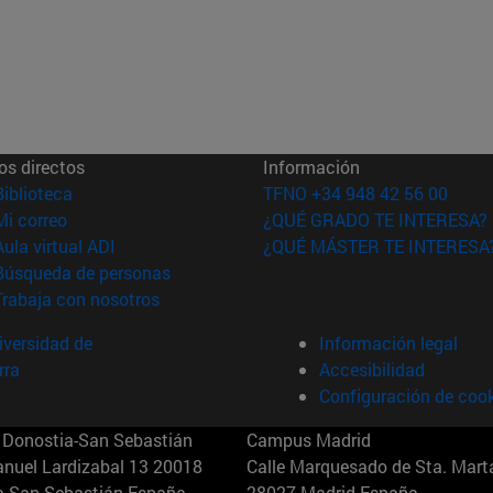
os directos
Información
(abre en nueva ventana)
Biblioteca
TFNO +34 948 42 56 00
(abre en nueva ventana)
Mi correo
¿QUÉ GRADO TE INTERESA?
(abre en nueva ventana)
Aula virtual ADI
¿QUÉ MÁSTER TE INTERESA
(abre en nueva ventana)
Búsqueda de personas
(abre en nueva ventana)
Trabaja con nosotros
versidad de
Información legal
rra
Accesibilidad
Configuración de coo
Donostia-San Sebastián
Campus Madrid
anuel Lardizabal 13 20018
Calle Marquesado de Sta. Marta
a-San Sebastián España
28027 Madrid España