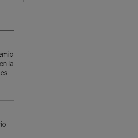
remio
en la
les
io