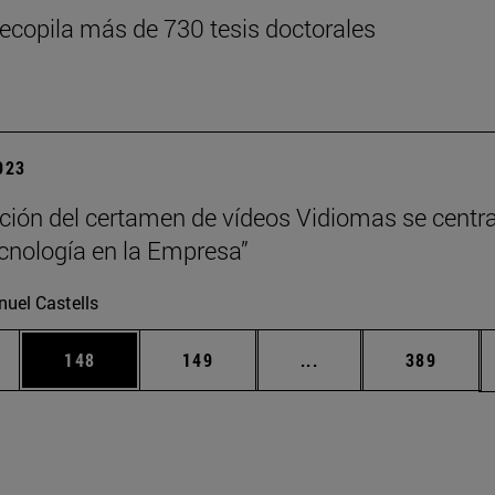
ecopila más de 730 tesis doctorales
2023
ición del certamen de vídeos Vidiomas se centr
ecnología en la Empresa”
uel Castells
ias Use TAB para desplazarse.
a
Página
Página
Páginas intermedias 
Página
148
149
...
389