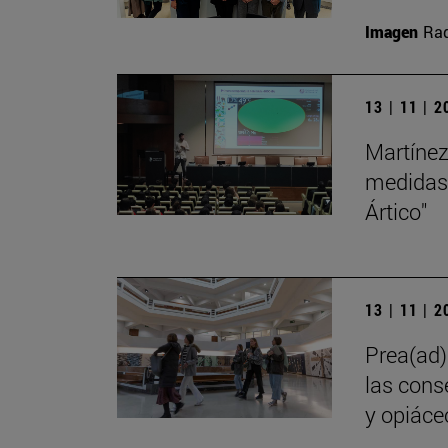
Imagen
Raq
13 | 11 | 
Martínez
medidas 
Ártico"
13 | 11 | 
Prea(ad)d
las cons
y opiáce