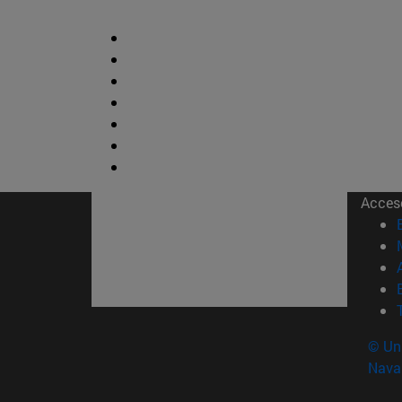
Acces
© Uni
Nava