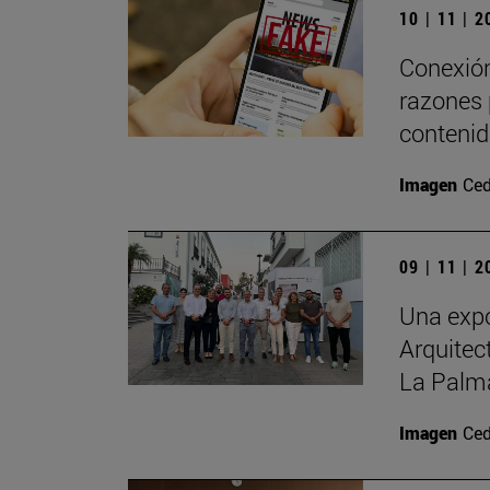
10 | 11 | 
Conexión
razones 
contenid
Imagen
Ced
09 | 11 | 
Una expo
Arquitec
La Palm
Imagen
Ced