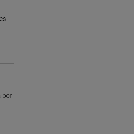
res
a por