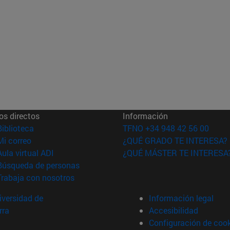
os directos
Información
(abre en nueva ventana)
Biblioteca
TFNO +34 948 42 56 00
(abre en nueva ventana)
Mi correo
¿QUÉ GRADO TE INTERESA?
(abre en nueva ventana)
Aula virtual ADI
¿QUÉ MÁSTER TE INTERESA
(abre en nueva ventana)
Búsqueda de personas
(abre en nueva ventana)
Trabaja con nosotros
versidad de
Información legal
rra
Accesibilidad
Configuración de coo