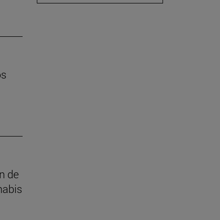
os
ón de
nabis