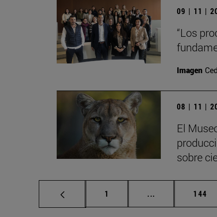
09 | 11 | 
“Los pro
fundamen
Imagen
Ced
08 | 11 | 
El Museo
produccio
sobre ci
Página
Páginas intermed
Págin
1
...
144