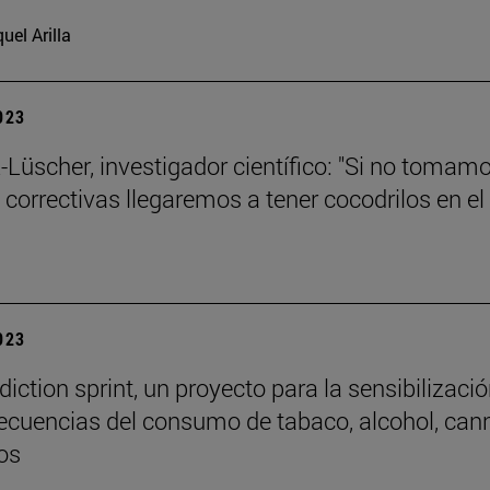
uel Arilla
2023
-Lüscher, investigador científico: "Si no tomam
correctivas llegaremos a tener cocodrilos en el
2023
iction sprint, un proyecto para la sensibilizaci
ecuencias del consumo de tabaco, alcohol, can
os