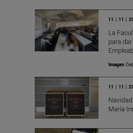
11 | 11 | 
La Facul
para dar
Empleab
Imagen
Ced
11 | 11 | 
Navidad 
María I