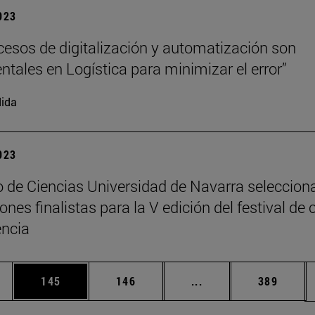
2023
cesos de digitalización y automatización son
tales en Logística para minimizar el error”
ida
2023
 de Ciencias Universidad de Navarra seleccion
nes finalistas para la V edición del festival de 
encia
ias Use TAB para desplazarse.
a
Página
Página
Páginas intermedias 
Página
145
146
...
389