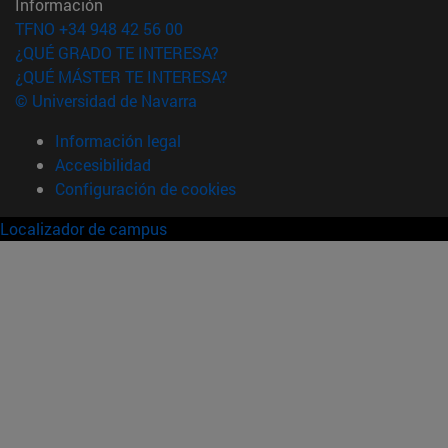
Información
TFNO +34 948 42 56 00
¿QUÉ GRADO TE INTERESA?
¿QUÉ MÁSTER TE INTERESA?
© Universidad de Navarra
Información legal
Accesibilidad
Configuración de cookies
Localizador de campus