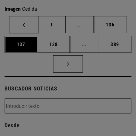
Imagen
Cedida
Página
Páginas intermedias Us
Página
1
...
136
Página
Página
Páginas intermedias 
Página
137
138
...
389
BUSCADOR NOTICIAS
Desde