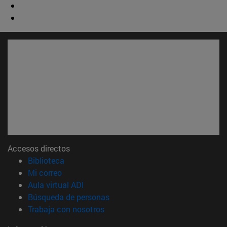
Accesos directos
(abre en nueva ventana)
Biblioteca
(abre en nueva ventana)
Mi correo
(abre en nueva ventana)
Aula virtual ADI
(abre en nueva ventana)
Búsqueda de personas
(abre en nueva ventana)
Trabaja con nosotros