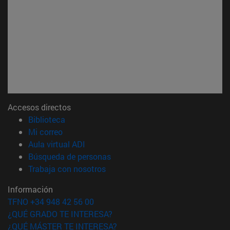
Accesos directos
(abre en nueva ventana)
Biblioteca
(abre en nueva ventana)
Mi correo
(abre en nueva ventana)
Aula virtual ADI
(abre en nueva ventana)
Búsqueda de personas
(abre en nueva ventana)
Trabaja con nosotros
Información
TFNO +34 948 42 56 00
¿QUÉ GRADO TE INTERESA?
¿QUÉ MÁSTER TE INTERESA?