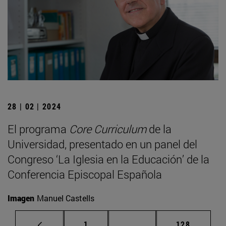
28 | 02 | 2024
El programa
Core Curriculum
de la
Universidad, presentado en un panel del
Congreso ‘La Iglesia en la Educación’ de la
Conferencia Episcopal Española
Imagen
Manuel Castells
Página
Páginas intermedias Us
Página
1
...
128