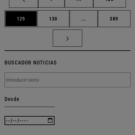
Página
Página
Páginas intermedias 
Página
129
130
...
389
BUSCADOR NOTICIAS
Desde