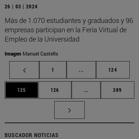
26 | 03 | 2024
Más de 1.070 estudiantes y graduados y 96
empresas participan en la Feria Virtual de
Empleo de la Universidad
Imagen
Manuel Castells
Página
Páginas intermedias Us
Página
1
...
124
Página
Página
Páginas intermedias 
Página
125
126
...
389
BUSCADOR NOTICIAS