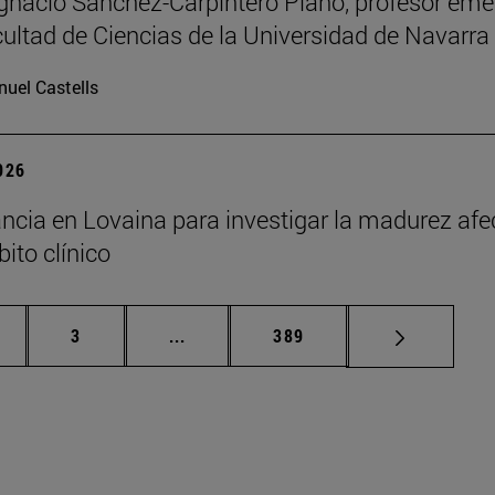
Ignacio Sánchez-Carpintero Plano, profesor emé
cultad de Ciencias de la Universidad de Navarra
uel Castells
2026
ncia en Lovaina para investigar la madurez afe
ito clínico
gina
Página
Páginas intermedias Use TAB para de
Página
3
...
389