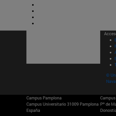
Acces
© Uni
Nava
Campus Pamplona
Campus 
Campus Universitario 31009 Pamplona
Pº de M
España
Donosti