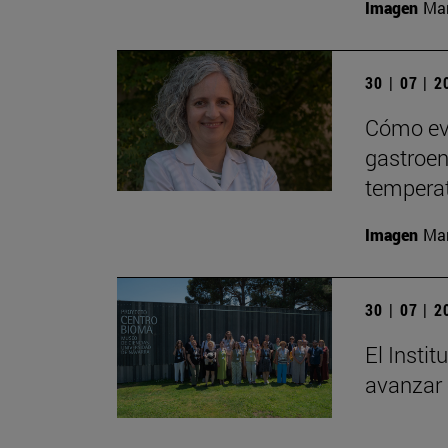
Imagen
Man
30 | 07 | 
Cómo evi
gastroent
tempera
Imagen
Man
30 | 07 | 
El Insti
avanzar 