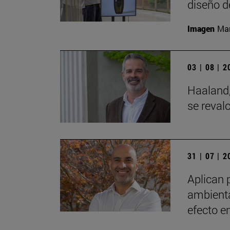
diseño d
Imagen
Man
03 | 08 | 
Haaland,
se reval
31 | 07 | 
Aplican 
ambienta
efecto e