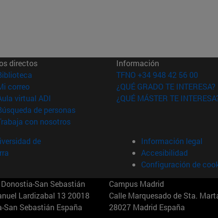
os directos
Información
(abre en nueva ventana)
Biblioteca
TFNO +34 948 42 56 00
(abre en nueva ventana)
Mi correo
¿QUÉ GRADO TE INTERESA?
(abre en nueva ventana)
Aula virtual ADI
¿QUÉ MÁSTER TE INTERESA
(abre en nueva ventana)
Búsqueda de personas
(abre en nueva ventana)
Trabaja con nosotros
versidad de
Información legal
rra
Accesibilidad
Configuración de coo
Donostia-San Sebastián
Campus Madrid
anuel Lardizabal 13 20018
Calle Marquesado de Sta. Marta
a-San Sebastián España
28027 Madrid España