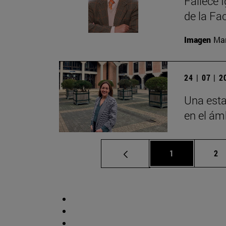
Fallece 
de la Fa
Imagen
Man
24 | 07 | 
Una esta
en el ámb
Página
Pá
1
2