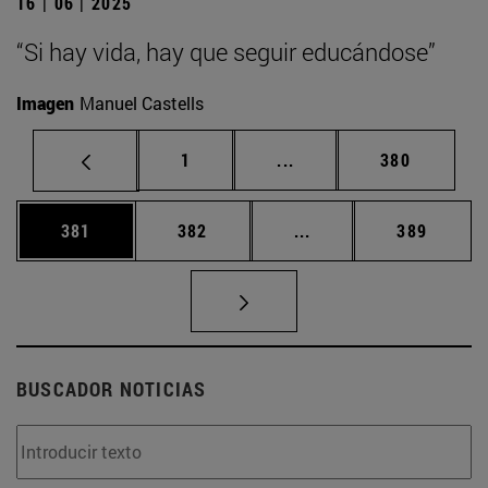
16 | 06 | 2025
“Si hay vida, hay que seguir educándose”
Imagen
Manuel Castells
Página
Páginas intermedias Us
Página
1
...
380
Página
Página
Páginas intermedias 
Página
381
382
...
389
BUSCADOR NOTICIAS