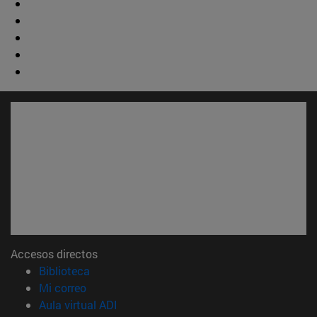
Accesos directos
(abre en nueva ventana)
Biblioteca
(abre en nueva ventana)
Mi correo
(abre en nueva ventana)
Aula virtual ADI