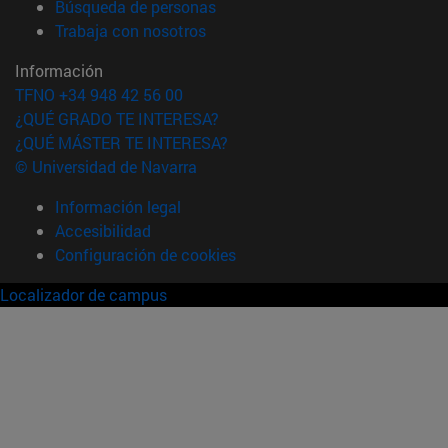
(abre en nueva ventana)
Búsqueda de personas
(abre en nueva ventana)
Trabaja con nosotros
Información
TFNO +34 948 42 56 00
¿QUÉ GRADO TE INTERESA?
¿QUÉ MÁSTER TE INTERESA?
© Universidad de Navarra
Información legal
Accesibilidad
Configuración de cookies
Localizador de campus