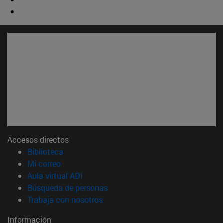
Accesos directos
(abre en nueva ventana)
Biblioteca
(abre en nueva ventana)
Mi correo
(abre en nueva ventana)
Aula virtual ADI
(abre en nueva ventana)
Búsqueda de personas
(abre en nueva ventana)
Trabaja con nosotros
Información