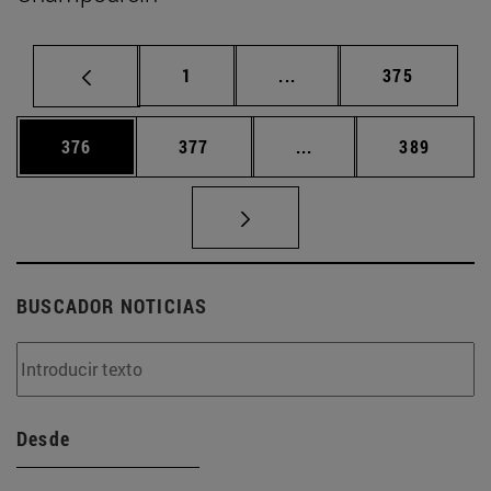
Página
Páginas intermedias Us
Página
1
...
375
Página
Página
Páginas intermedias 
Página
376
377
...
389
BUSCADOR NOTICIAS
Desde