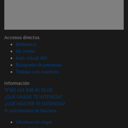
Accesos directos
(abre en nueva ventana)
Biblioteca
(abre en nueva ventana)
Mi correo
(abre en nueva ventana)
Aula virtual ADI
(abre en nueva ventana)
Búsqueda de personas
(abre en nueva ventana)
Trabaja con nosotros
Información
TFNO +34 948 42 56 00
¿QUÉ GRADO TE INTERESA?
¿QUÉ MÁSTER TE INTERESA?
© Universidad de Navarra
Información legal