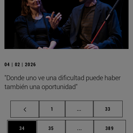
04 | 02 | 2026
"Donde uno ve una dificultad puede haber
también una oportunidad"
Página
Páginas intermedias Us
Página
1
...
33
Página
Página
Páginas intermedias U
Página
34
35
...
389