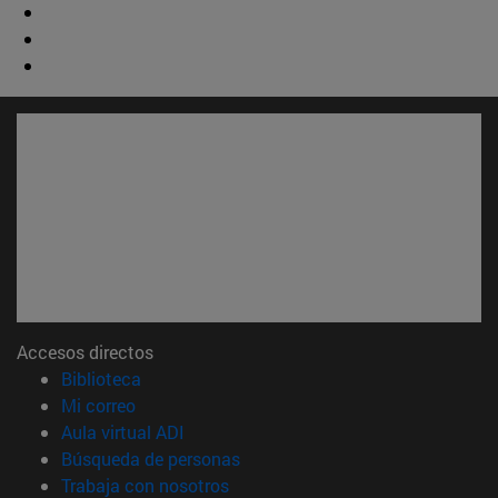
Accesos directos
(abre en nueva ventana)
Biblioteca
(abre en nueva ventana)
Mi correo
(abre en nueva ventana)
Aula virtual ADI
(abre en nueva ventana)
Búsqueda de personas
(abre en nueva ventana)
Trabaja con nosotros