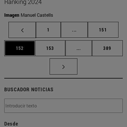
Ranking 2024
Imagen
Manuel Castells
Página
Páginas intermedias Us
Página
1
...
151
Página
Página
Páginas intermedias 
Página
152
153
...
389
BUSCADOR NOTICIAS
Desde