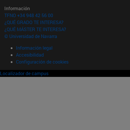
Información
TFNO +34 948 42 56 00
¿QUÉ GRADO TE INTERESA?
¿QUÉ MÁSTER TE INTERESA?
© Universidad de Navarra
Información legal
Accesibilidad
Configuración de cookies
Localizador de campus