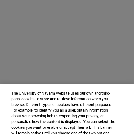
The University of Navarra website uses our own and third-
party cookies to store and retrieve information when you
browse. Different types of cookies have different purposes.
For example, to identify you as a user, obtain information
about your browsing habits respecting your privacy, or
personalize how the content is displayed. You can select the
cookies you want to enable or accept them all. This banner
will remain active until you choose one of the two options.