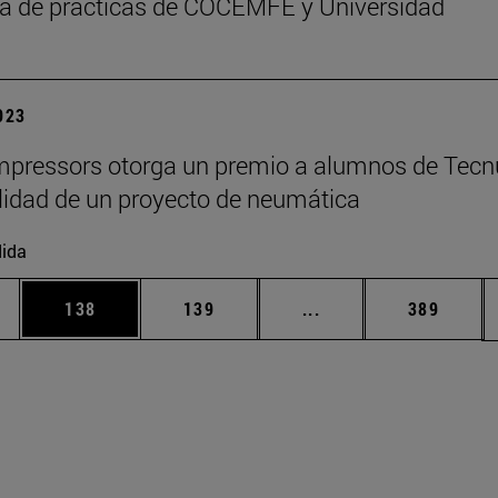
a de prácticas de COCEMFE y Universidad
2023
pressors otorga un premio a alumnos de Tecn
alidad de un proyecto de neumática
ida
ias Use TAB para desplazarse.
a
Página
Página
Páginas intermedias 
Página
138
139
...
389