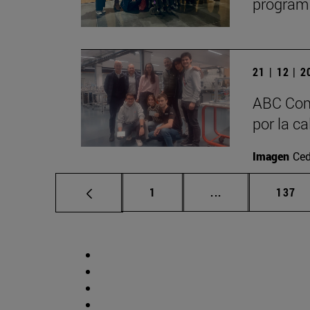
program
21 | 12 | 
ABC Com
por la c
Imagen
Ced
Página
Páginas intermed
Págin
1
...
137