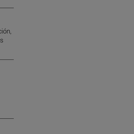
ión,
as
s