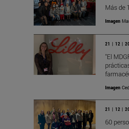
Más de 1
Imagen
Man
21 | 12 | 
"El MDGF
prácticas
farmacéu
Imagen
Ced
21 | 12 | 
60 perso