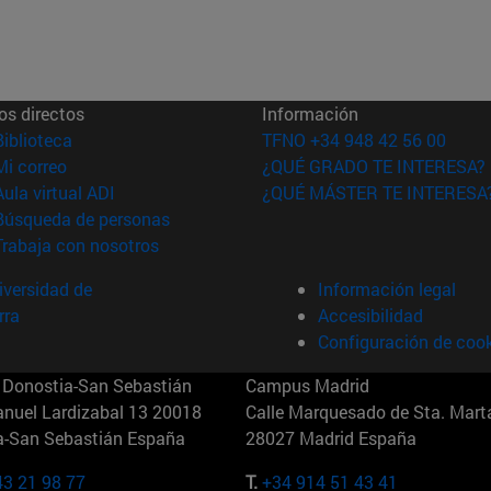
os directos
Información
(abre en nueva ventana)
Biblioteca
TFNO +34 948 42 56 00
(abre en nueva ventana)
Mi correo
¿QUÉ GRADO TE INTERESA?
(abre en nueva ventana)
Aula virtual ADI
¿QUÉ MÁSTER TE INTERESA
(abre en nueva ventana)
Búsqueda de personas
(abre en nueva ventana)
Trabaja con nosotros
versidad de
Información legal
rra
Accesibilidad
Configuración de coo
Donostia-San Sebastián
Campus Madrid
anuel Lardizabal 13 20018
Calle Marquesado de Sta. Marta
a-San Sebastián España
28027 Madrid España
43 21 98 77
T.
+34 914 51 43 41