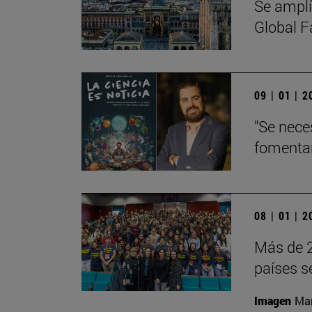
Se amplí
Global 
09 | 01 | 
"Se nece
fomentar
08 | 01 | 
Más de 2
países s
Imagen
Man