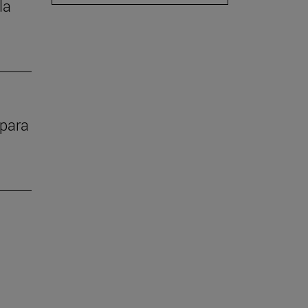
la
 para