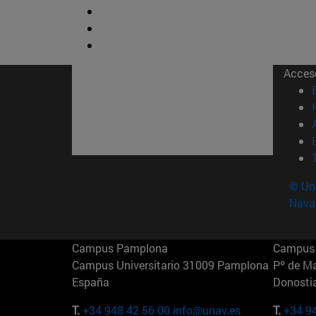
Acces
© Uni
Nava
Campus Pamplona
Campus 
Campus Universitario 31009 Pamplona
Pº de M
España
Donosti
T.
+34 948 42 56 00
info@unav.es
T.
+34 9