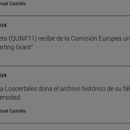
uel Castells
2024
eta (QUIM’11) recibe de la Comisión Europea u
arting Grant"
2024
ia Loscertales dona el archivo histórico de su fá
versidad
uel Castells