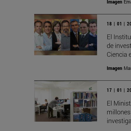
Imagen
Ema
18 | 01 | 
El Insti
de invest
Ciencia 
Imagen
Man
17 | 01 | 
El Minis
millones
investig