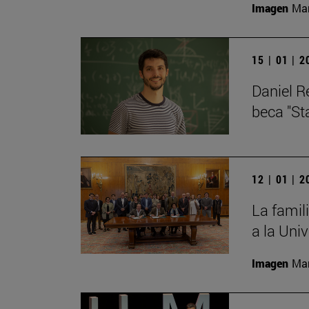
Imagen
Man
15 | 01 | 
Daniel R
beca "St
12 | 01 | 
La famil
a la Uni
Imagen
Man