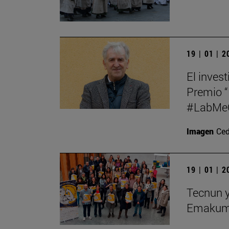
19 | 01 | 
El inves
Premio “
#LabMeCr
Imagen
Ced
19 | 01 | 
Tecnun y
Emakume