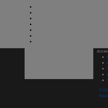
Acces
© Uni
Nava