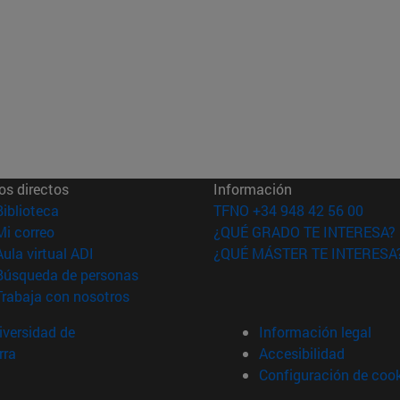
os directos
Información
(abre en nueva ventana)
Biblioteca
TFNO +34 948 42 56 00
(abre en nueva ventana)
Mi correo
¿QUÉ GRADO TE INTERESA?
(abre en nueva ventana)
Aula virtual ADI
¿QUÉ MÁSTER TE INTERESA
(abre en nueva ventana)
Búsqueda de personas
(abre en nueva ventana)
Trabaja con nosotros
versidad de
Información legal
rra
Accesibilidad
Configuración de coo