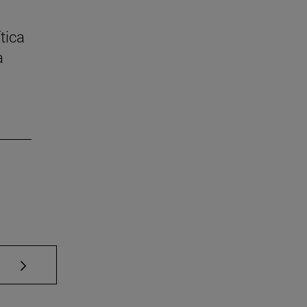
tica
a
Use TAB para desplazarse.