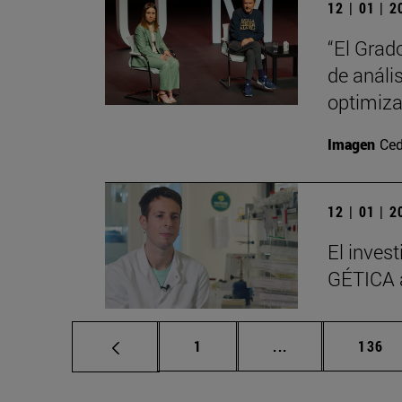
12 | 01 | 
“El Grad
de análi
optimiza
Imagen
Ced
12 | 01 | 
El inves
GÉTICA a
Página
Páginas intermed
Págin
1
...
136