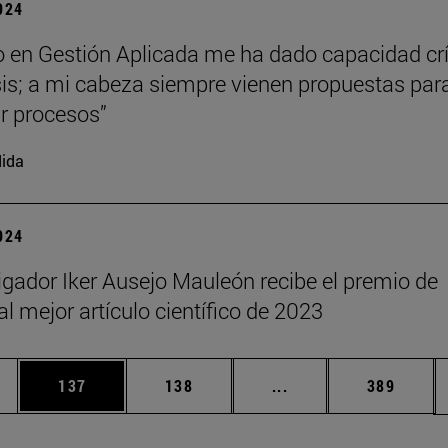
2024
o en Gestión Aplicada me ha dado capacidad crí
sis; a mi cabeza siempre vienen propuestas par
r procesos”
ida
2024
tigador Iker Ausejo Mauleón recibe el premio de
l mejor artículo científico de 2023
ias Use TAB para desplazarse.
a
Página
Página
Páginas intermedias 
Página
137
138
...
389