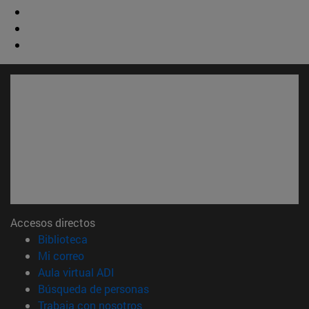
Accesos directos
(abre en nueva ventana)
Biblioteca
(abre en nueva ventana)
Mi correo
(abre en nueva ventana)
Aula virtual ADI
(abre en nueva ventana)
Búsqueda de personas
(abre en nueva ventana)
Trabaja con nosotros