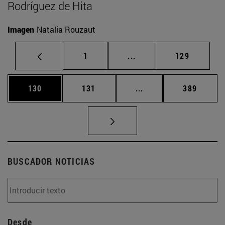
Rodríguez de Hita
Imagen
Natalia Rouzaut
Página
Páginas intermedias Us
Página
1
...
129
Página
Página
Páginas intermedias 
Página
130
131
...
389
BUSCADOR NOTICIAS
Desde