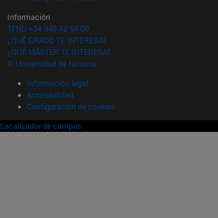
Información
TFNO +34 948 42 56 00
¿QUÉ GRADO TE INTERESA?
¿QUÉ MÁSTER TE INTERESA?
© Universidad de Navarra
Información legal
Accesibilidad
Configuración de cookies
Localizador de campus