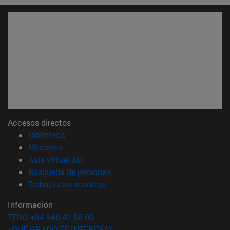
Accesos directos
(abre en nueva ventana)
Biblioteca
(abre en nueva ventana)
Mi correo
(abre en nueva ventana)
Aula virtual ADI
(abre en nueva ventana)
Búsqueda de personas
(abre en nueva ventana)
Trabaja con nosotros
Información
TFNO +34 948 42 56 00
¿QUÉ GRADO TE INTERESA?