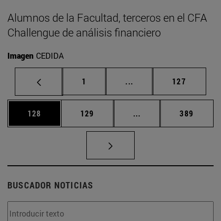
Alumnos de la Facultad, terceros en el CFA
Challengue de análisis financiero
Imagen
CEDIDA
Página
Páginas intermedias Us
Página
1
...
127
Página
Página
Páginas intermedias 
Página
128
129
...
389
BUSCADOR NOTICIAS