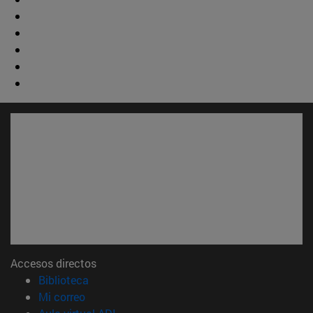
Accesos directos
(abre en nueva ventana)
Biblioteca
(abre en nueva ventana)
Mi correo
(abre en nueva ventana)