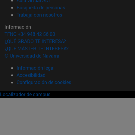
Aula virtual ADI
(abre en nueva ventana)
Búsqueda de personas
(abre en nueva ventana)
Trabaja con nosotros
Información
TFNO +34 948 42 56 00
¿QUÉ GRADO TE INTERESA?
¿QUÉ MÁSTER TE INTERESA?
© Universidad de Navarra
Información legal
Accesibilidad
Configuración de cookies
Localizador de campus