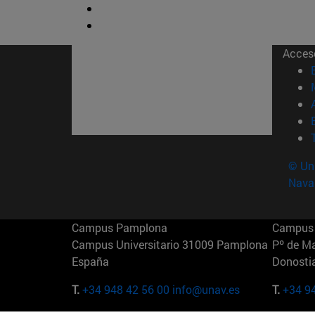
Acces
© Uni
Nava
Campus Pamplona
Campus 
Campus Universitario 31009 Pamplona
Pº de M
España
Donosti
T.
+34 948 42 56 00
info@unav.es
T.
+34 9