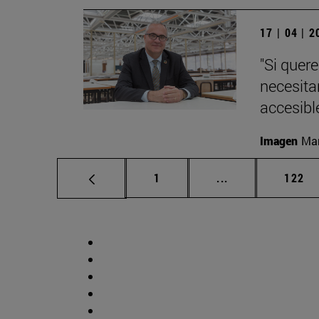
17 | 04 | 
"Si quer
necesita
accesible
Imagen
Man
Página
Páginas intermed
Págin
1
...
122