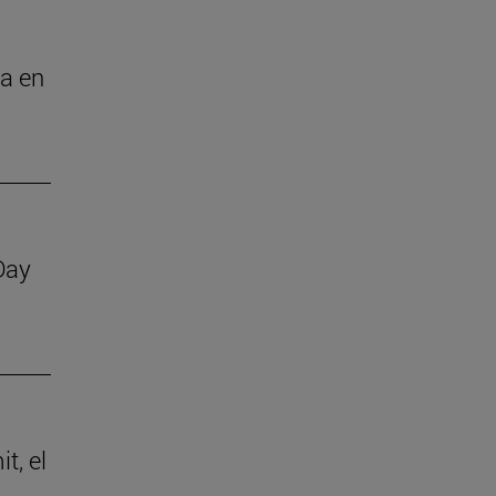
ca en
Day
t, el