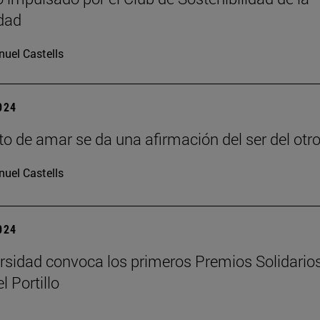
dad
uel Castells
2024
cto de amar se da una afirmación del ser del otro
uel Castells
2024
rsidad convoca los primeros Premios Solidario
l Portillo