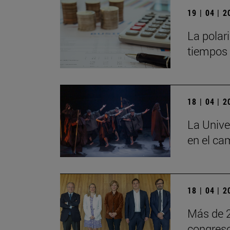
19 | 04 | 
La polar
tiempos 
18 | 04 | 
La Unive
en el c
18 | 04 | 
Más de 2
congreso