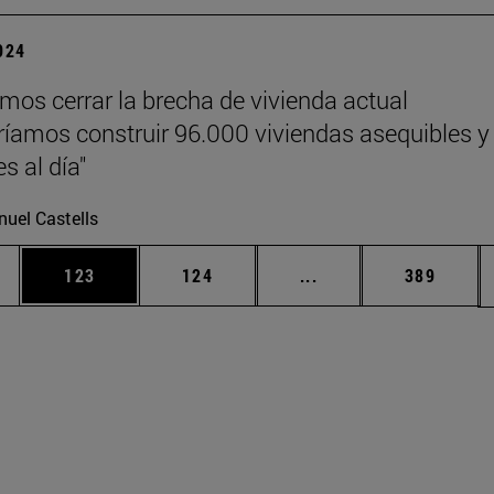
2024
emos cerrar la brecha de vivienda actual
ríamos construir 96.000 viviendas asequibles y
s al día"
uel Castells
ias Use TAB para desplazarse.
a
Página
Página
Páginas intermedias 
Página
123
124
...
389