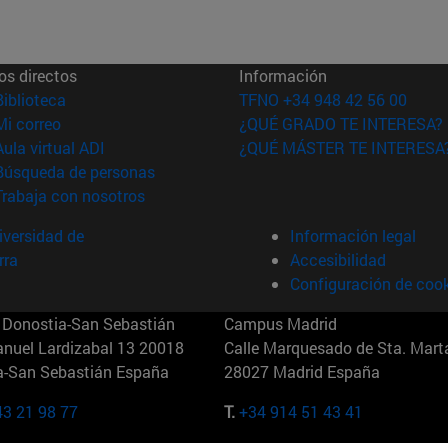
os directos
Información
(abre en nueva ventana)
Biblioteca
TFNO +34 948 42 56 00
(abre en nueva ventana)
Mi correo
¿QUÉ GRADO TE INTERESA?
(abre en nueva ventana)
Aula virtual ADI
¿QUÉ MÁSTER TE INTERESA
(abre en nueva ventana)
Búsqueda de personas
(abre en nueva ventana)
Trabaja con nosotros
versidad de
Información legal
rra
Accesibilidad
Configuración de coo
Donostia-San Sebastián
Campus Madrid
anuel Lardizabal 13 20018
Calle Marquesado de Sta. Marta
a-San Sebastián España
28027 Madrid España
43 21 98 77
T.
+34 914 51 43 41