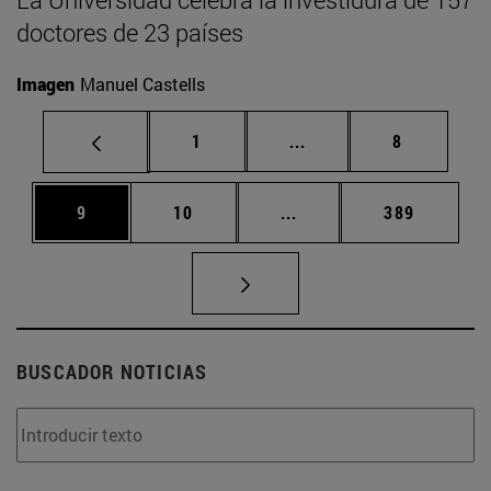
doctores de 23 países
Imagen
Manuel Castells
Página
Páginas intermedias U
Página
1
...
8
Página
Página
Páginas intermedias Us
Página
9
10
...
389
BUSCADOR NOTICIAS