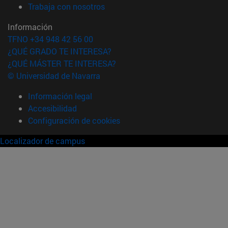
(abre en nueva ventana)
Trabaja con nosotros
Información
TFNO +34 948 42 56 00
¿QUÉ GRADO TE INTERESA?
¿QUÉ MÁSTER TE INTERESA?
© Universidad de Navarra
Información legal
Accesibilidad
Configuración de cookies
Localizador de campus