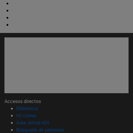
Accesos directos
(abre en nueva ventana)
Biblioteca
(abre en nueva ventana)
Mi correo
(abre en nueva ventana)
Aula virtual ADI
(abre en nueva ventana)
Búsqueda de personas