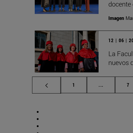
docente 
Imagen
Man
12 | 06 | 
La Facul
nuevos d
Página
Páginas inte
Pá
1
...
7