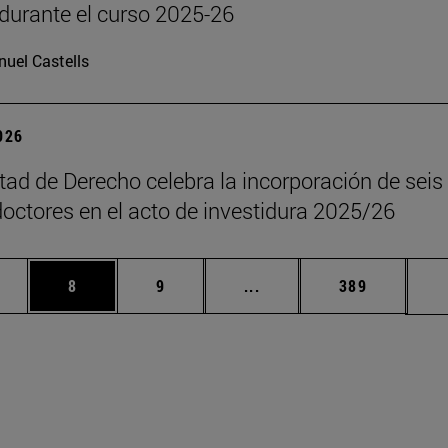
durante el curso 2025-26
uel Castells
2026
tad de Derecho celebra la incorporación de seis
octores en el acto de investidura 2025/26
rmedias Use TAB para desplazarse.
gina
Página
Página
Páginas intermedias Use
Página
8
9
...
389