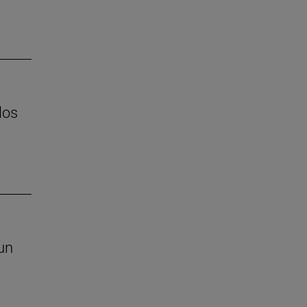
los
un