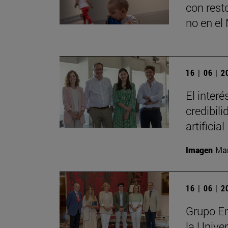
con rest
no en e
16 | 06 | 
El inter
credibili
artificial
Imagen
Man
16 | 06 | 
Grupo En
la Unive