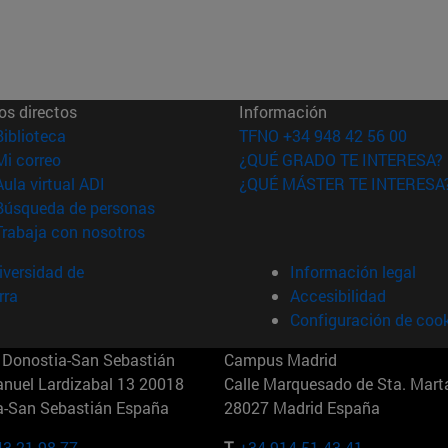
os directos
Información
(abre en nueva ventana)
Biblioteca
TFNO +34 948 42 56 00
(abre en nueva ventana)
Mi correo
¿QUÉ GRADO TE INTERESA?
(abre en nueva ventana)
Aula virtual ADI
¿QUÉ MÁSTER TE INTERESA
(abre en nueva ventana)
Búsqueda de personas
(abre en nueva ventana)
Trabaja con nosotros
versidad de
Información legal
rra
Accesibilidad
Configuración de coo
Donostia-San Sebastián
Campus Madrid
anuel Lardizabal 13 20018
Calle Marquesado de Sta. Marta
a-San Sebastián España
28027 Madrid España
43 21 98 77
T.
+34 914 51 43 41