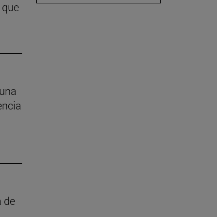
 que
 una
encia
a de