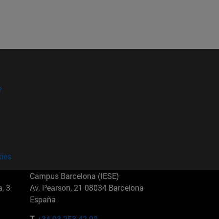
?
kies
Campus Barcelona (IESE)
, 3
Av. Pearson, 21 08034 Barcelona
España
T.
+34 93 253 42 00