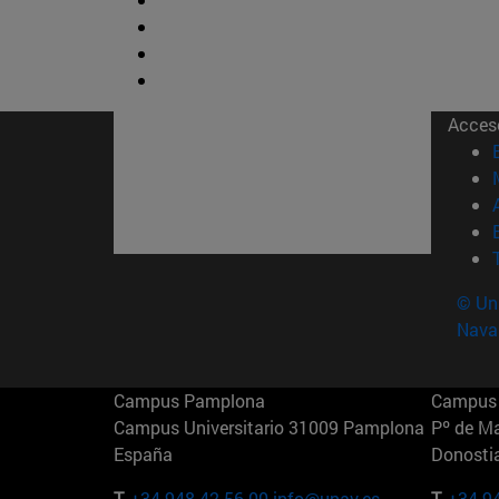
Acces
© Uni
Nava
Campus Pamplona
Campus 
Campus Universitario 31009 Pamplona
Pº de M
España
Donosti
T.
+34 948 42 56 00
info@unav.es
T.
+34 9