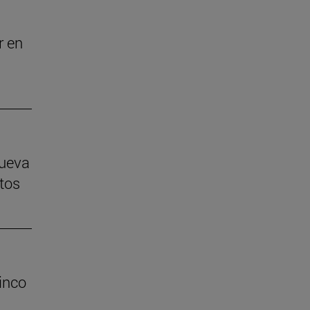
r en
nueva
tos
inco