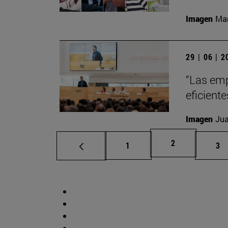
Imagen
Man
29 | 06 | 
“Las emp
eficient
Imagen
Jua
Página
2
Página
Pá
1
3