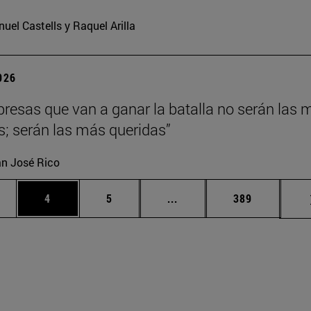
uel Castells y Raquel Arilla
2026
resas que van a ganar la batalla no serán las 
es; serán las más queridas”
n José Rico
gina
Página
Página
Páginas intermedias Use 
Página
4
5
...
389