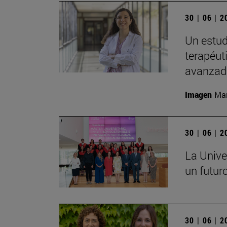
30 | 06 | 
Un estud
terapéut
avanzad
Imagen
Man
30 | 06 | 
La Unive
un futuro
30 | 06 | 