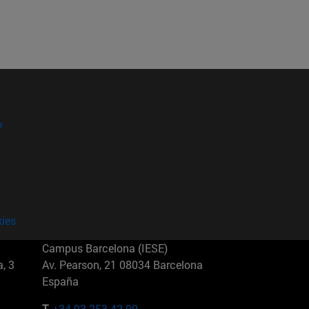
?
kies
Campus Barcelona (IESE)
, 3
Av. Pearson, 21 08034 Barcelona
España
T.
+34 93 253 42 00