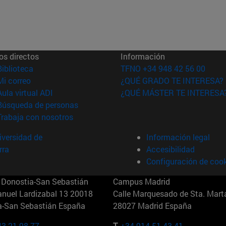
os directos
Información
(abre en nueva ventana)
Biblioteca
TFNO +34 948 42 56 00
(abre en nueva ventana)
Mi correo
¿QUÉ GRADO TE INTERESA?
(abre en nueva ventana)
Aula virtual ADI
¿QUÉ MÁSTER TE INTERESA
(abre en nueva ventana)
Búsqueda de personas
(abre en nueva ventana)
Trabaja con nosotros
versidad de
Información legal
rra
Accesibilidad
Configuración de coo
Donostia-San Sebastián
Campus Madrid
anuel Lardizabal 13 20018
Calle Marquesado de Sta. Marta
a-San Sebastián España
28027 Madrid España
43 21 98 77
T.
+34 914 51 43 41