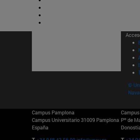
Acces
© Uni
Nava
Campus Pamplona
Campus 
Campus Universitario 31009 Pamplona
Pº de M
España
Donosti
T.
+34 948 42 56 00
info@unav.es
T.
+34 9