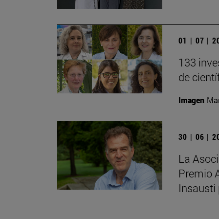
01 | 07 | 
133 inve
de cient
Imagen
Man
30 | 06 | 
La Asoci
Premio 
Insausti