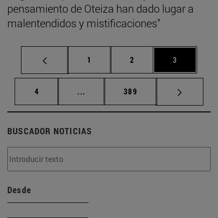
pensamiento de Oteiza han dado lugar a
malentendidos y mistificaciones”
Página
Página
Página
1
2
3
Página
Páginas intermedias Use TAB para d
Página
4
...
389
BUSCADOR NOTICIAS
Desde