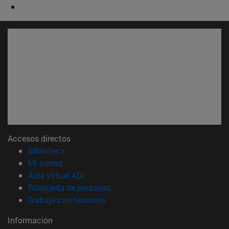
Accesos directos
(abre en nueva ventana)
Biblioteca
(abre en nueva ventana)
Mi correo
(abre en nueva ventana)
Aula virtual ADI
(abre en nueva ventana)
Búsqueda de personas
(abre en nueva ventana)
Trabaja con nosotros
Información