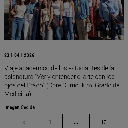
23 | 04 | 2026
Viaje académico de los estudiantes de la
asignatura “Ver y entender el arte con los
ojos del Prado” (Core Curriculum, Grado de
Medicina)
Imagen
Cedida
Página
Páginas intermedias Us
Página
1
...
17