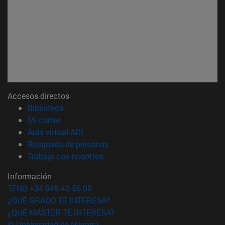
Accesos directos
(abre en nueva ventana)
Biblioteca
(abre en nueva ventana)
Mi correo
(abre en nueva ventana)
Aula virtual ADI
(abre en nueva ventana)
Búsqueda de personas
(abre en nueva ventana)
Trabaja con nosotros
Información
TFNO +34 948 42 56 00
¿QUÉ GRADO TE INTERESA?
¿QUÉ MÁSTER TE INTERESA?
© Universidad de Navarra