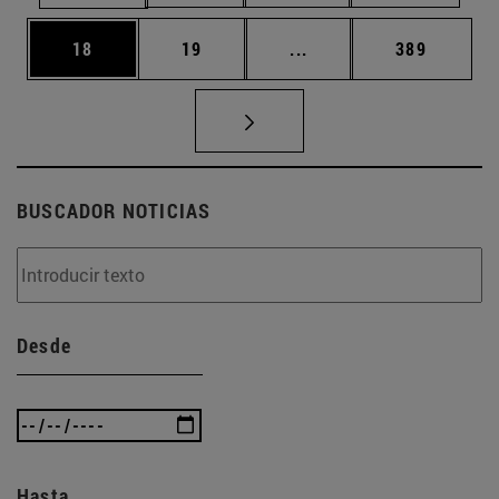
Página
Página
Páginas intermedias U
Página
18
19
...
389
BUSCADOR NOTICIAS
Desde
Hasta