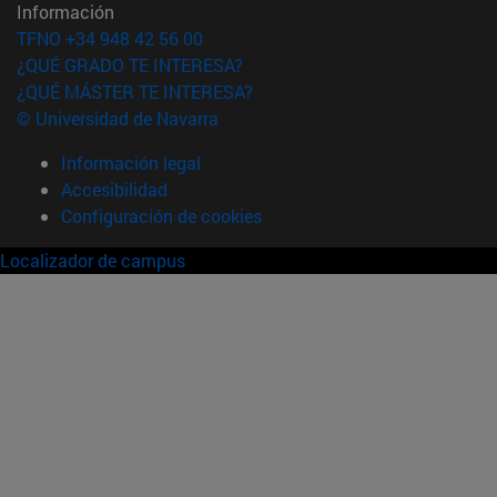
Información
TFNO +34 948 42 56 00
¿QUÉ GRADO TE INTERESA?
¿QUÉ MÁSTER TE INTERESA?
© Universidad de Navarra
Información legal
Accesibilidad
Configuración de cookies
Localizador de campus