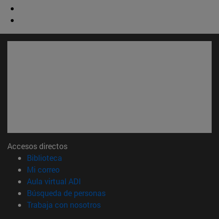
Accesos directos
(abre en nueva ventana)
Biblioteca
(abre en nueva ventana)
Mi correo
(abre en nueva ventana)
Aula virtual ADI
(abre en nueva ventana)
Búsqueda de personas
(abre en nueva ventana)
Trabaja con nosotros