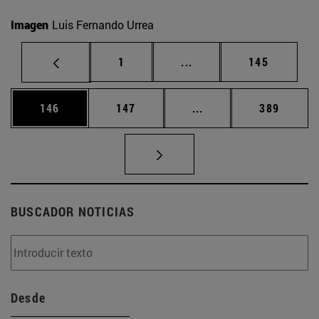
Imagen
Luis Fernando Urrea
Página
Páginas intermedias Us
Página
1
...
145
Página
Página
Páginas intermedias 
Página
146
147
...
389
BUSCADOR NOTICIAS
Desde