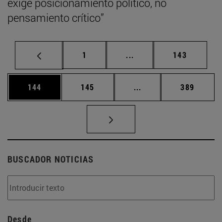
exige posicionamiento político, no
pensamiento crítico”
Página
Páginas intermedias Us
Página
1
...
143
Página
Página
Páginas intermedias 
Página
144
145
...
389
BUSCADOR NOTICIAS
Desde