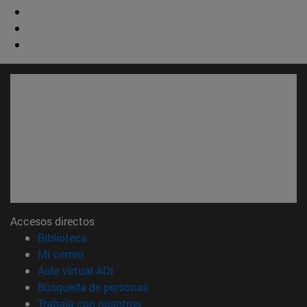
Accesos directos
(abre en nueva ventana)
Biblioteca
(abre en nueva ventana)
Mi correo
(abre en nueva ventana)
Aula virtual ADI
(abre en nueva ventana)
Búsqueda de personas
(abre en nueva ventana)
Trabaja con nosotros