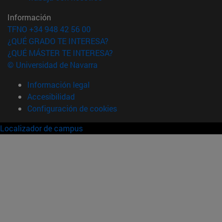
Información
TFNO +34 948 42 56 00
¿QUÉ GRADO TE INTERESA?
¿QUÉ MÁSTER TE INTERESA?
© Universidad de Navarra
Información legal
Accesibilidad
Configuración de cookies
Localizador de campus