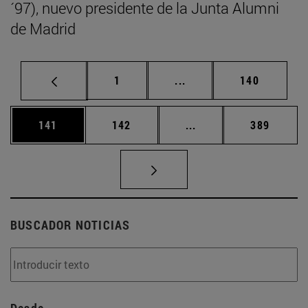
´97), nuevo presidente de la Junta Alumni
de Madrid
Página
Páginas intermedias Us
Página
1
...
140
Página
Página
Páginas intermedias 
Página
141
142
...
389
BUSCADOR NOTICIAS
Desde