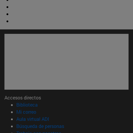
Accesos directos
(abre en nueva ventana)
Biblioteca
(abre en nueva ventana)
Mi correo
(abre en nueva ventana)
Aula virtual ADI
(abre en nueva ventana)
Búsqueda de personas
(abre en nueva ventana)