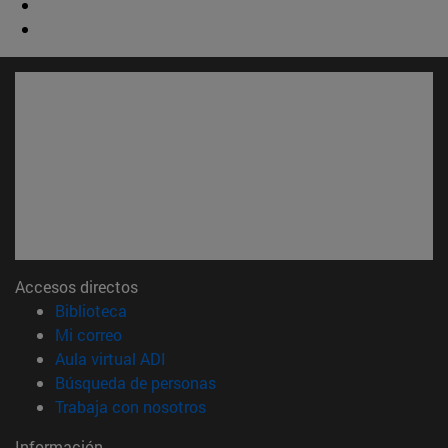
Accesos directos
(abre en nueva ventana)
Biblioteca
(abre en nueva ventana)
Mi correo
(abre en nueva ventana)
Aula virtual ADI
(abre en nueva ventana)
Búsqueda de personas
(abre en nueva ventana)
Trabaja con nosotros
Información