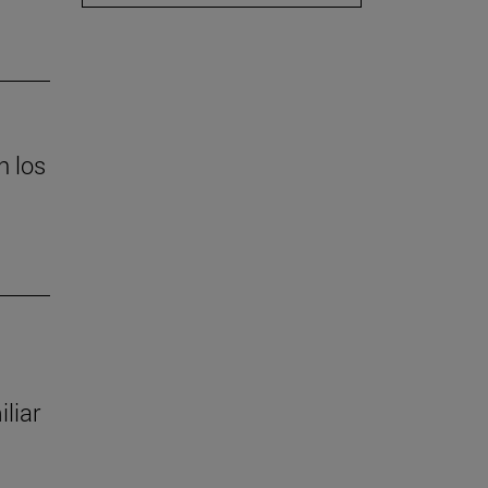
n los
liar