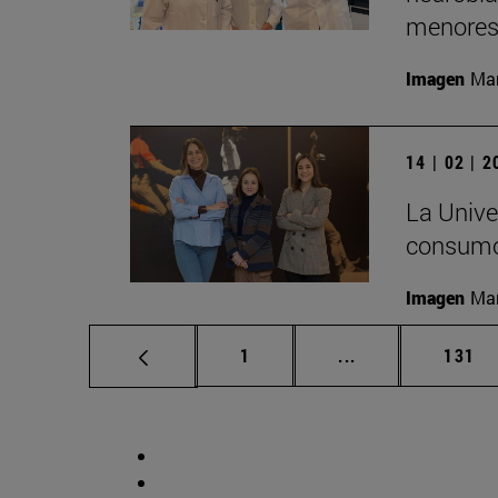
menores
Imagen
Man
14 | 02 | 
La Unive
consumo 
Imagen
Man
Página
Páginas intermed
Págin
1
...
131