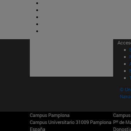
Acces
© Uni
Nava
Campus Pamplona
Campus 
Campus Universitario 31009 Pamplona
Pº de M
España
Donosti