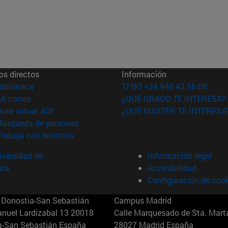
os directos
Información
(abre en nueva ventana)
Biblioteca
TFNO +34 948 42 56 00
(abre en nueva ventana)
Mi correo
¿QUÉ GRADO TE INTERESA?
(abre en nueva ventana)
Aula virtual ADI
¿QUÉ MÁSTER TE INTERESA
(abre en nueva ventana)
Búsqueda de personas
(abre en nueva ventana)
Trabaja con nosotros
versidad de
Información legal
rra
Accesibilidad
Configuración de coo
Donostia-San Sebastián
Campus Madrid
anuel Lardizabal 13 20018
Calle Marquesado de Sta. Marta
a-San Sebastián España
28027 Madrid España