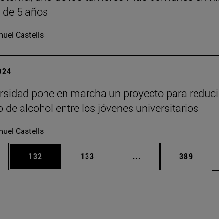
 de 5 años
uel Castells
2024
rsidad pone en marcha un proyecto para reducir
de alcohol entre los jóvenes universitarios
uel Castells
ias Use TAB para desplazarse.
a
Página
Página
Páginas intermedias 
Página
132
133
...
389