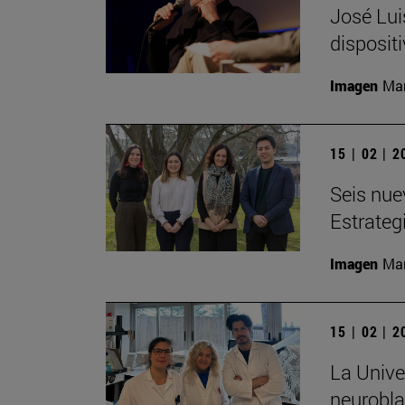
José Lui
disposit
Imagen
Man
15 | 02 | 
Seis nue
Estrateg
Imagen
Man
15 | 02 | 
La Unive
neurobl