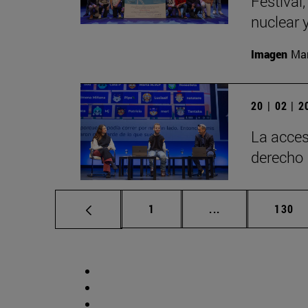
Festival
nuclear 
Imagen
Man
20 | 02 | 
La acces
derecho
Página
Páginas intermed
Págin
1
...
130