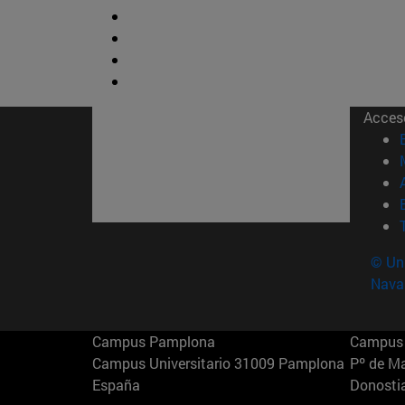
Acces
© Uni
Nava
Campus Pamplona
Campus 
Campus Universitario 31009 Pamplona
Pº de M
España
Donosti