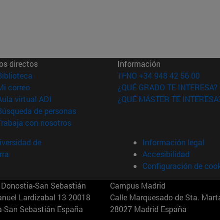
os directos
Información
(abre en nueva ventana)
Biblioteca
TFNO +34 948 42 56 00
(abre en nueva ventana)
Mi correo
¿QUÉ GRADO TE INTERESA?
(abre en nueva ventana)
Aula virtual ADI
¿QUÉ MÁSTER TE INTERESA
(abre en nueva ventana)
Búsqueda de personas
(abre en nueva ventana)
Trabaja con nosotros
versidad de
Información legal
rra
Accesibilidad
Configuración de coo
Donostia-San Sebastián
Campus Madrid
anuel Lardizabal 13 20018
Calle Marquesado de Sta. Marta
a-San Sebastián España
28027 Madrid España