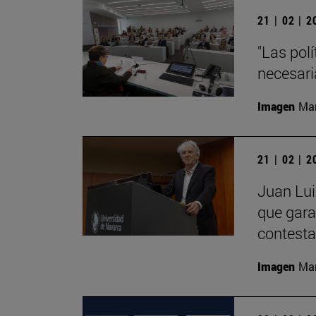
21 | 02 | 
"Las pol
necesari
Imagen
Man
21 | 02 | 
Juan Lui
que gara
contesta
Imagen
Man