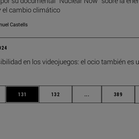
, por su documental “Nuclear Now” sobre la ene
y el cambio climático
uel Castells
2024
ibilidad en los videojuegos: el ocio también es 
ias Use TAB para desplazarse.
a
Página
Página
Páginas intermedias 
Página
131
132
...
389