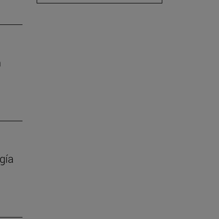
n
gía