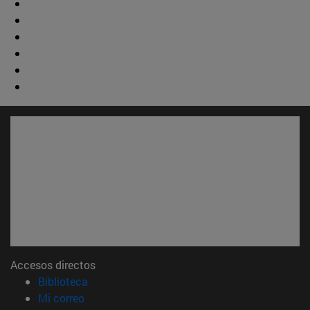
Accesos directos
(abre en nueva ventana)
Biblioteca
(abre en nueva ventana)
Mi correo