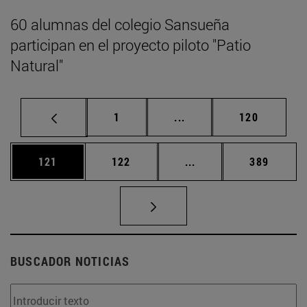
60 alumnas del colegio Sansueña
participan en el proyecto piloto "Patio
Natural"
Página
Páginas intermedias Us
Página
1
...
120
Página
Página
Páginas intermedias 
Página
121
122
...
389
BUSCADOR NOTICIAS