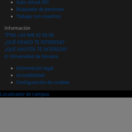
(abre en nueva ventana)
Aula virtual ADI
(abre en nueva ventana)
Búsqueda de personas
(abre en nueva ventana)
Trabaja con nosotros
Información
TFNO +34 948 42 56 00
¿QUÉ GRADO TE INTERESA?
¿QUÉ MÁSTER TE INTERESA?
© Universidad de Navarra
Información legal
Accesibilidad
Configuración de cookies
Localizador de campus