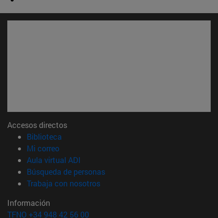
Accesos directos
(abre en nueva ventana)
Biblioteca
(abre en nueva ventana)
Mi correo
(abre en nueva ventana)
Aula virtual ADI
(abre en nueva ventana)
Búsqueda de personas
(abre en nueva ventana)
Trabaja con nosotros
Información
TFNO +34 948 42 56 00