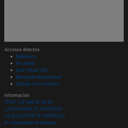
Accesos directos
(abre en nueva ventana)
Biblioteca
(abre en nueva ventana)
Mi correo
(abre en nueva ventana)
Aula virtual ADI
(abre en nueva ventana)
Búsqueda de personas
(abre en nueva ventana)
Trabaja con nosotros
Información
TFNO +34 948 42 56 00
¿QUÉ GRADO TE INTERESA?
¿QUÉ MÁSTER TE INTERESA?
© Universidad de Navarra