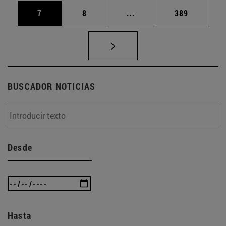
Página
Página
Páginas intermedias Use
Página
7
8
...
389
BUSCADOR NOTICIAS
Desde
Hasta