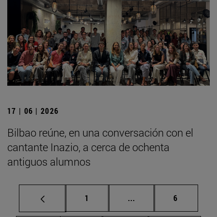
17 | 06 | 2026
Bilbao reúne, en una conversación con el
cantante Inazio, a cerca de ochenta
antiguos alumnos
Página
Páginas intermedias U
Página
1
...
6