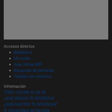
Accesos directos
(abre en nueva ventana)
Biblioteca
(abre en nueva ventana)
Mi correo
(abre en nueva ventana)
Aula virtual ADI
(abre en nueva ventana)
Búsqueda de personas
(abre en nueva ventana)
Trabaja con nosotros
Información
TFNO +34 948 42 56 00
¿QUÉ GRADO TE INTERESA?
¿QUÉ MÁSTER TE INTERESA?
© Universidad de Navarra