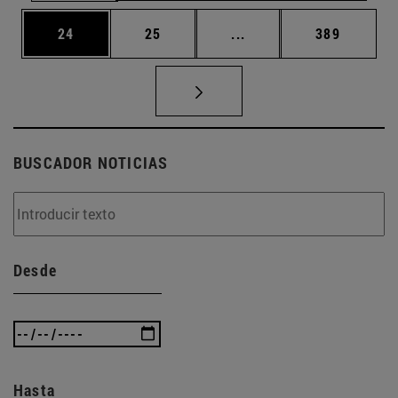
Página
Página
Páginas intermedias U
Página
24
25
...
389
BUSCADOR NOTICIAS
Desde
Hasta