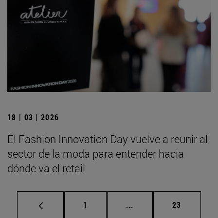
18 | 03 | 2026
El Fashion Innovation Day vuelve a reunir al
sector de la moda para entender hacia
dónde va el retail
Página
Páginas intermedias Us
Página
1
...
23