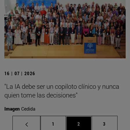
16 | 07 | 2026
"La IA debe ser un copiloto clínico y nunca
quien tome las decisiones"
Imagen
Cedida
Página
Página
Página
1
2
3