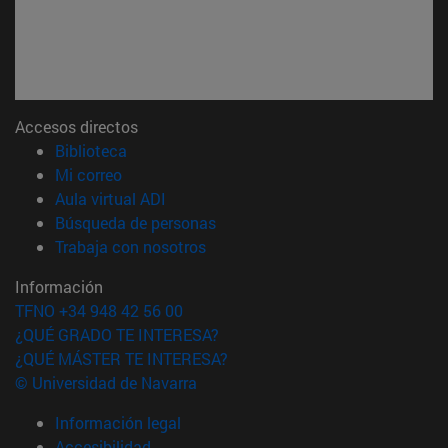
Accesos directos
(abre en nueva ventana)
Biblioteca
(abre en nueva ventana)
Mi correo
(abre en nueva ventana)
Aula virtual ADI
(abre en nueva ventana)
Búsqueda de personas
(abre en nueva ventana)
Trabaja con nosotros
Información
TFNO +34 948 42 56 00
¿QUÉ GRADO TE INTERESA?
¿QUÉ MÁSTER TE INTERESA?
© Universidad de Navarra
Información legal
Accesibilidad