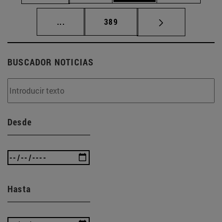
Páginas intermedias Use TAB para desplaz
Página
...
389
BUSCADOR NOTICIAS
Desde
Hasta