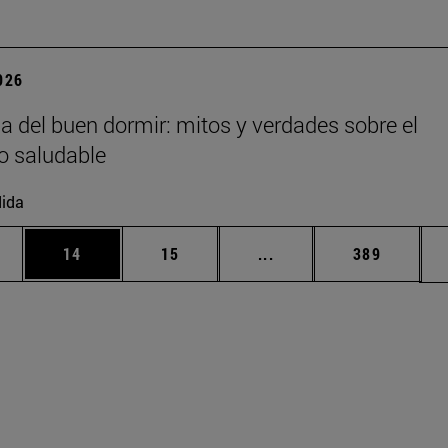
2026
ia del buen dormir: mitos y verdades sobre el
o saludable
ida
edias Use TAB para desplazarse.
ina
Página
Página
Páginas intermedias Us
Página
14
15
...
389