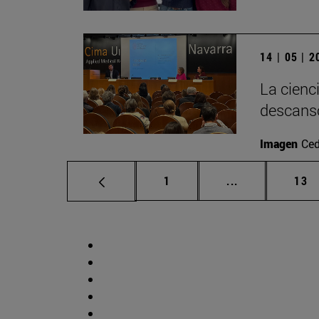
14 | 05 | 
La cienc
descans
Imagen
Ced
Página
Páginas interm
Pág
1
...
13