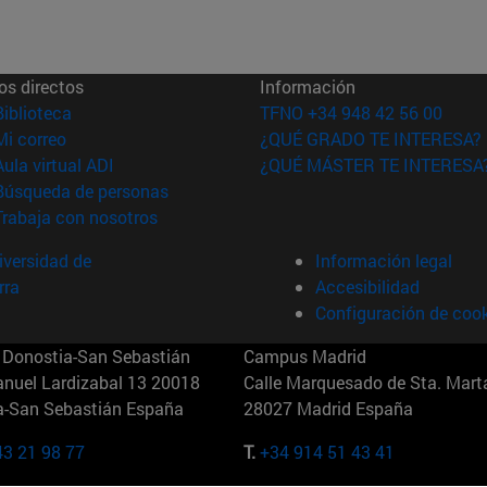
os directos
Información
(abre en nueva ventana)
Biblioteca
TFNO +34 948 42 56 00
(abre en nueva ventana)
Mi correo
¿QUÉ GRADO TE INTERESA?
(abre en nueva ventana)
Aula virtual ADI
¿QUÉ MÁSTER TE INTERESA
(abre en nueva ventana)
Búsqueda de personas
(abre en nueva ventana)
Trabaja con nosotros
versidad de
Información legal
rra
Accesibilidad
Configuración de coo
Donostia-San Sebastián
Campus Madrid
anuel Lardizabal 13 20018
Calle Marquesado de Sta. Marta
a-San Sebastián España
28027 Madrid España
43 21 98 77
T.
+34 914 51 43 41