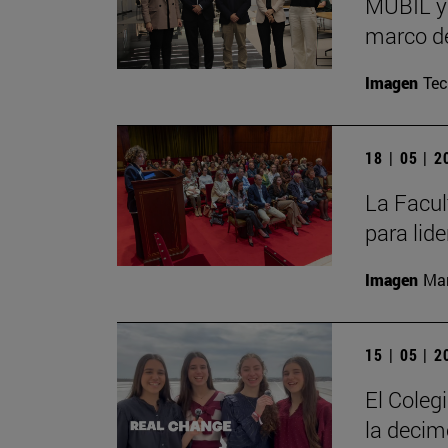
MUBIL y 
marco de
Imagen
Te
18 | 05 | 
La Facul
para lid
Imagen
Man
15 | 05 | 
El Coleg
la decim