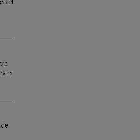
en el
era
áncer
 de