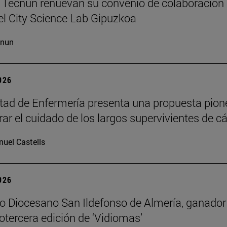
Tecnun renuevan su convenio de colaboración 
l City Science Lab Gipuzkoa
cnun
2026
tad de Enfermería presenta una propuesta pion
erar el cuidado de los largos supervivientes de c
uel Castells
2026
io Diocesano San Ildefonso de Almería, ganador
otercera edición de ‘Vidiomas’