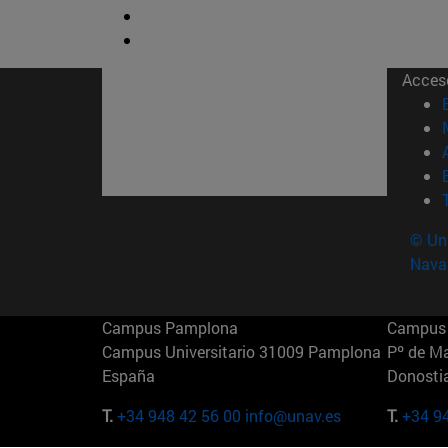
Acces
© Uni
Nava
Campus Pamplona
Campus 
Campus Universitario 31009 Pamplona
Pº de M
España
Donosti
T.
+34 948 42 56 00
info@unav.es
T.
+34 9