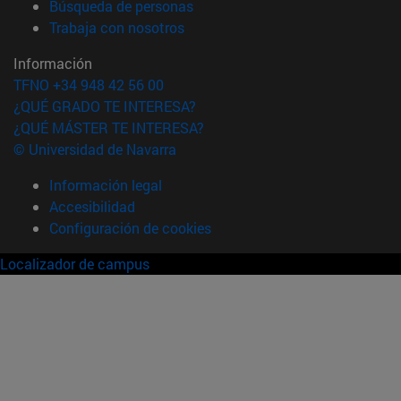
(abre en nueva ventana)
Búsqueda de personas
(abre en nueva ventana)
Trabaja con nosotros
Información
TFNO +34 948 42 56 00
¿QUÉ GRADO TE INTERESA?
¿QUÉ MÁSTER TE INTERESA?
© Universidad de Navarra
Información legal
Accesibilidad
Configuración de cookies
Localizador de campus