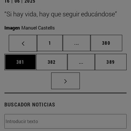
16 | 06 | 2025
“Si hay vida, hay que seguir educándose”
Imagen
Manuel Castells
Página
Páginas intermedias Us
Página
1
...
380
Página
Página
Páginas intermedias 
Página
381
382
...
389
BUSCADOR NOTICIAS