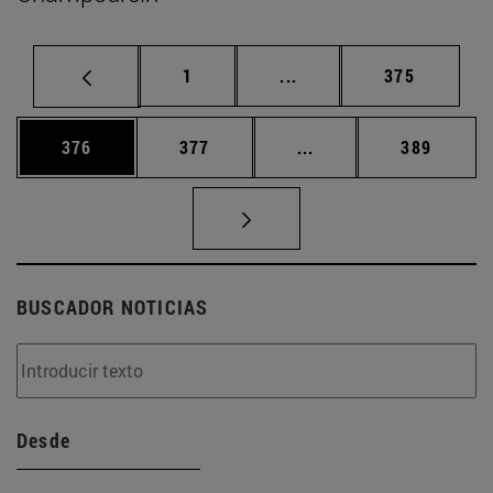
Página
Páginas intermedias Us
Página
1
...
375
Página
Página
Páginas intermedias 
Página
376
377
...
389
BUSCADOR NOTICIAS
Desde