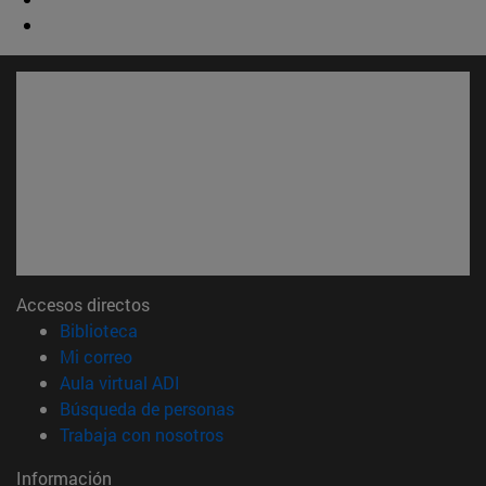
Accesos directos
(abre en nueva ventana)
Biblioteca
(abre en nueva ventana)
Mi correo
(abre en nueva ventana)
Aula virtual ADI
(abre en nueva ventana)
Búsqueda de personas
(abre en nueva ventana)
Trabaja con nosotros
Información