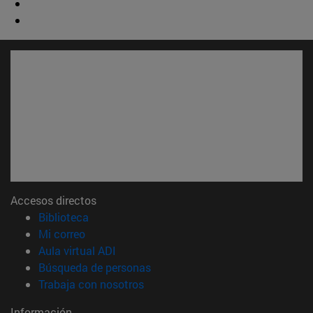
Accesos directos
(abre en nueva ventana)
Biblioteca
(abre en nueva ventana)
Mi correo
(abre en nueva ventana)
Aula virtual ADI
(abre en nueva ventana)
Búsqueda de personas
(abre en nueva ventana)
Trabaja con nosotros
Información