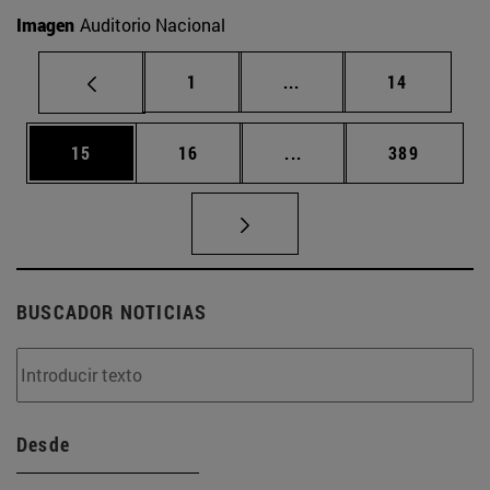
Imagen
Auditorio Nacional
Página
Páginas intermedias Us
Página
1
...
14
Página
Página
Páginas intermedias U
Página
15
16
...
389
BUSCADOR NOTICIAS
Desde