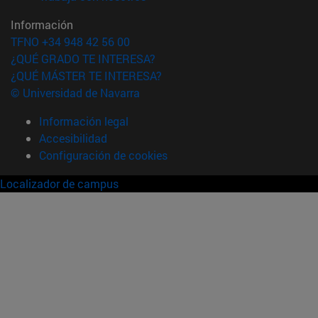
Información
TFNO +34 948 42 56 00
¿QUÉ GRADO TE INTERESA?
¿QUÉ MÁSTER TE INTERESA?
© Universidad de Navarra
Información legal
Accesibilidad
Configuración de cookies
Localizador de campus