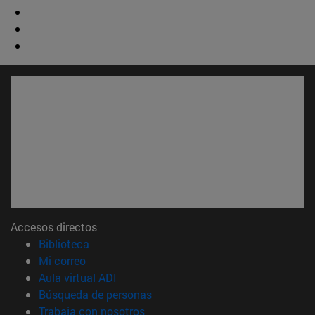
Accesos directos
(abre en nueva ventana)
Biblioteca
(abre en nueva ventana)
Mi correo
(abre en nueva ventana)
Aula virtual ADI
(abre en nueva ventana)
Búsqueda de personas
(abre en nueva ventana)
Trabaja con nosotros