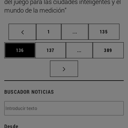
del juego para las ciudades inteligentes y el
mundo de la medición”
Página
Páginas intermedias Us
Página
1
...
135
Página
Página
Páginas intermedias 
Página
136
137
...
389
BUSCADOR NOTICIAS
Desde